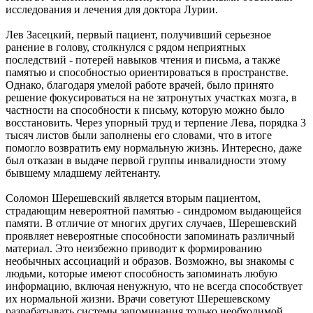
исследования и лечения для доктора Лурии.
Лев Засецкий, первый пациент, получивший серьезное
ранение в голову, столкнулся с рядом неприятных
последствий - потерей навыков чтения и письма, а также
памятью и способностью ориентироваться в пространстве.
Однако, благодаря умелой работе врачей, было принято
решение фокусироваться на не затронутых участках мозга, в
частности на способности к письму, которую можно было
восстановить. Через упорный труд и терпение Лева, порядка 3
тысяч листов были заполнены его словами, что в итоге
помогло возвратить ему нормальную жизнь. Интересно, даже
был отказан в выдаче первой группы инвалидности этому
бывшему младшему лейтенанту.
Соломон Шерешевский является вторым пациентом,
страдающим невероятной памятью - синдромом выдающейся
памяти. В отличие от многих других случаев, Шерешевский
проявляет невероятные способности запоминать различный
материал. Это неизбежно приводит к формированию
необычных ассоциаций и образов. Возможно, вы знакомы с
людьми, которые имеют способность запоминать любую
информацию, включая ненужную, что не всегда способствует
их нормальной жизни. Врачи советуют Шерешевскому
разрабатывать системы запоминания только необходимой