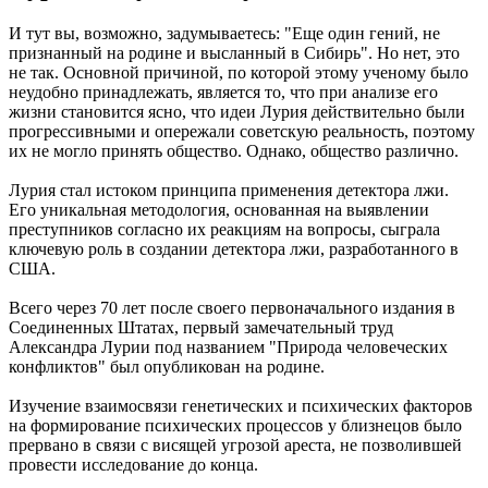
И тут вы, возможно, задумываетесь: "Еще один гений, не
признанный на родине и высланный в Сибирь". Но нет, это
не так. Основной причиной, по которой этому ученому было
неудобно принадлежать, является то, что при анализе его
жизни становится ясно, что идеи Лурия действительно были
прогрессивными и опережали советскую реальность, поэтому
их не могло принять общество. Однако, общество различно.
Лурия стал истоком принципа применения детектора лжи.
Его уникальная методология, основанная на выявлении
преступников согласно их реакциям на вопросы, сыграла
ключевую роль в создании детектора лжи, разработанного в
США.
Всего через 70 лет после своего первоначального издания в
Соединенных Штатах, первый замечательный труд
Александра Лурии под названием "Природа человеческих
конфликтов" был опубликован на родине.
Изучение взаимосвязи генетических и психических факторов
на формирование психических процессов у близнецов было
прервано в связи с висящей угрозой ареста, не позволившей
провести исследование до конца.