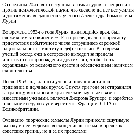
С середины 20-го века вступила в рамки суровых репрессий
против психологической науки, что сведено на нет все усилия
и достижения выдающегося ученого Александра Романовича
Лурии.
Во времена 1953-го года Лурия, выдающийся врач, был
сложившимся обвинением. Его преследовали по предмету
присутствия избыточного числа сотрудников еврейской
национальности в институте дефектологии. В то время
ученый всегда очень осторожно выходил за пределы
института в сопровождении других лиц, чтобы быть
охраняемым от возможного ареста и обеспеченным наличием
свидетельства.
После 1953 года данный ученый получил истинное
признание в научных кругах. Спустя три года он отправился
за границу, восстановив критические научные связи с
известными учеными, включая Джерома Брунера, и заработав
признание ведущих университетов Франции, США и
Великобритании.
Очевидно, творческие замыслы Лурии принесли ощутимую
выгоду и неизмеримое восхищение не только в пределах
советских границ, но и за их пределами.