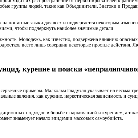
 происходит их распространение от первооткрывателей к ранним 
обые группы людей, такие как Объединители, Знатоки и Прода
 на понятные языки для всех и подвергается некоторым измене
ниями, чтобы подчеркнуть наиболее значимые детали.
жность. Молодежь, как известно, подвержена влиянию опасных 
подростков всего лишь совершив некоторые простые действия.
уицид, курение и поиски «неприлипчиво
ее серьезные примеры. Малкольм Гладуэлл указывает на весьма т
иальные явления, как курение, наркотическая зависимость и су
радиционных подходов в борьбе с наркоманией и курением, а та
омент знаменует начало эпидемии массовых самоубийств.