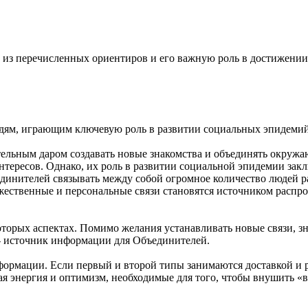
 из перечисленных ориентиров и его важную роль в достижении
людям, играющим ключевую роль в развитии социальных эпидемий,
ельным даром создавать новые знакомства и объединять окруж
ресов. Однако, их роль в развитии социальной эпидемии заключ
инителей связывать между собой огромное количество людей раз
жественные и персональные связи становятся источником распр
оторых аспектах. Помимо желания устанавливать новые связи, з
 - источник информации для Объединителей.
формации. Если первый и второй типы занимаются доставкой и
 энергия и оптимизм, необходимые для того, чтобы внушить «