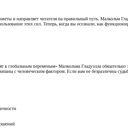
оветы и направляет читателя на правильный путь. Малкольм Глад
пользование этих сил. Теперь, когда вы осознали, как функцио
т к глобальным переменым» Малкольма Гладуэлла обязательно з
связаны с человеческим фактором. Если вам не безразличны судьб
личности
ношений