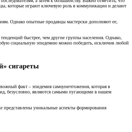
последователям, а затем к большинству. Важно отметить, что
вцы, которые играют ключевую роль в коммуникации и делают
ниям. Однако опытные продавцы мастерски дополняют ее,
тенденций быстрее, чем другие группы населения. Однако,
 Любую социальную эпидемию можно победить, исключив любой
й» сигареты
ревожный факт – эпидемия самоуничтожения, которая в
ицид, безусловно, являются самыми пугающими в нашем
кже представлены уникальные аспекты формирования