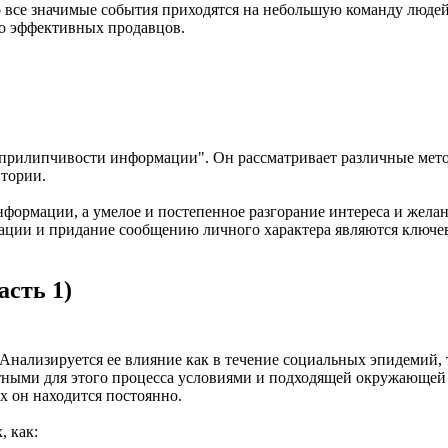
то все значимые события приходятся на небольшую команду люде
ко эффективных продавцов.
 "прилипчивости информации". Он рассматривает различные мет
тории.
формации, а умелое и постепенное разгорание интереса и желан
кации и придание сообщению личного характера являются ключ
асть 1)
 Анализируется ее влияние как в течение социальных эпидемий, 
ными для этого процесса условиями и подходящей окружающей с
 он находится постоянно.
, как: