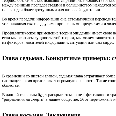
теорию, объясняет, как появляются различные новшества и как
между ранними последователями и большинством находятся ос
новые идеи более доступными для широкой аудитории.
Во время передачи информации она автоматически переводится
устанавливая связи с другими привычными предметами и явле
Профилактическое применение теории эпидемий имеет свою ва
если мы осознаем сущность этой теории, мы можем защитить 
из факторов: носителей информации, ситуации или сам вирус.
Глава седьмая. Конкретные примеры: с
В сравнении со шестой главой, седьмая глава затрагивает бол
настоящее время представляет огромную опасность. Такие соц
обществе.
В данной главе вам будет раскрыта тема о неэффективности т
"разрешения на смерть" в нашем обществе. Этот переломный м
Глава восьмая. Заключение