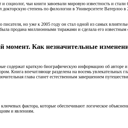
 и социолог, чьи книги завоевали мировую известность и стали
 докторскую степень по филологии в Университете Ватерлоо в 
о писателя, но уже к 2005 году он стал одной из самых влиятел
была продана миллионными тиражами и сделала его известным ор
й момент. Как незначительные изменен
орые содержат краткую биографическую информацию об авторе и
ором. Книга впечатляюще разделена на восемь увлекательных гла
лючительная глава станет естественным завершением путешеств
и ключевых фактора, которые обеспечивают логическое объясне
циям и явлениям.