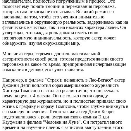
наблюдателем, полностью погруженным в процесс. Это
помогает ему понять эмоции и переживания персонажа,
которых сам никогда не испытывал. Великий режиссер
настаивал на том, чтобы его ученики внимательно
вглядывались в окружающую реальность, задерживаясь как на
физических качествах, так и на нюансах характера людей. Он
утверждал, что каждая роль должна иметь свою
неповторимую индивидуальность, которую актер может
обнаружить, изучая окружающий мир.
Многие актеры, стремясь достичь максимальной
авторитетности своей роли, готовы предаться жизни своего
персонажа на какое-то время, предпринимая исчерпывающие
изыскания в деталях его существования.
Например, в фильме "Страх и ненависть в Лас-Вегасе" актер
Джонни Депп воплотил образ американского журналиста
Хантера Томпсона настолько реалистично, что переехал к
нему на целых 4 месяца. Он не только носил одежду,
характерную для журналиста, но и полностью привязал свою
жизнь к графику и образу Томпсона, чтобы глубже вникнуть в
его манеру поведения. Точно так же актер Джим Керри
подготавливался к роли американского комика Энди
Кауфмана в фильме "Человек на Луне". Он потратил много
времени на изучение пленок с записями выступлений этого