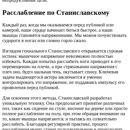
непродуктивные цели.
Расслабление по Станиславскому
Каждый раз, когда мы оказываемся перед публикой или
камерой, наше сердце начинает биться быстрее, а наши
мышцы становятся напряженными. Мы можем почувствовать
судороги в ногах или словно горло сжало.
Взглядом гениального Станиславского открывается суровая
истина: мышечное напряжение невозможно полностью
избежать. Каждая попытка расслабить ноги приводит к его
перемещению на плечи, а при стряхивании напряжения с
плеч оно, будто шальная тень, окутывает спину. Ключевая
задача выдающегося актера заключается в умении
контролировать это напряжение, не поддаваясь импульсу его
проявления перед публикой.
Для освоения этого метода, Станиславский разработал
уникальную технику. Она предполагает принятие различных
поз, таких как сидение на стуле, висение на дереве или просто
полное расслабление на полу, при этом обращая внимание на
то, какие мышцы напрягаются, и пытаясь их сознательно
расслабить. Благодаря регулярной практике, процесс
расслабления мышц станет подсознательным и происходить