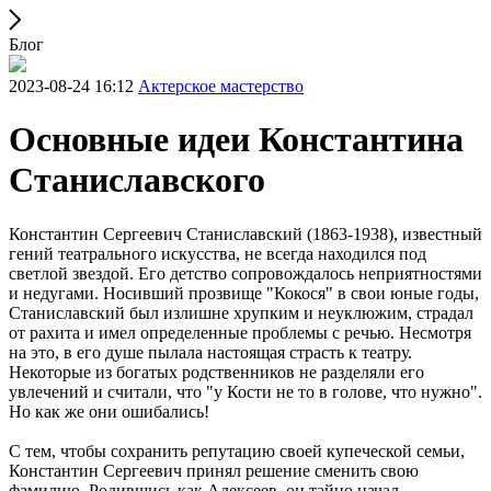
Блог
2023-08-24 16:12
Актерское мастерство
Основные идеи Константина
Станиславского
Константин Сергеевич Станиславский (1863-1938), известный
гений театрального искусства, не всегда находился под
светлой звездой. Его детство сопровождалось неприятностями
и недугами. Носивший прозвище "Кокося" в свои юные годы,
Станиславский был излишне хрупким и неуклюжим, страдал
от рахита и имел определенные проблемы с речью. Несмотря
на это, в его душе пылала настоящая страсть к театру.
Некоторые из богатых родственников не разделяли его
увлечений и считали, что "у Кости не то в голове, что нужно".
Но как же они ошибались!
С тем, чтобы сохранить репутацию своей купеческой семьи,
Константин Сергеевич принял решение сменить свою
фамилию. Родившись как Алексеев, он тайно начал