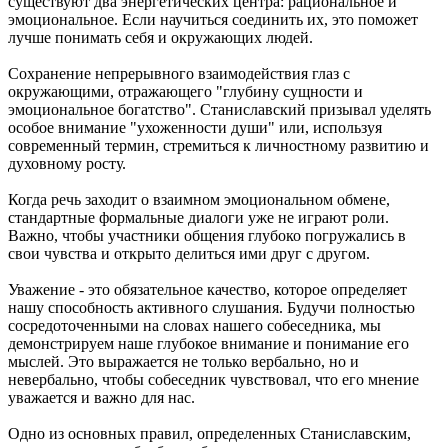
существуют два энергетических центра: рациональное и
эмоциональное. Если научиться соединить их, это поможет
лучше понимать себя и окружающих людей.
Сохранение непрерывного взаимодействия глаз с
окружающими, отражающего "глубину сущности и
эмоциональное богатство". Станиславский призывал уделять
особое внимание "ухоженности души" или, используя
современный термин, стремиться к личностному развитию и
духовному росту.
Когда речь заходит о взаимном эмоциональном обмене,
стандартные формальные диалоги уже не играют роли.
Важно, чтобы участники общения глубоко погружались в
свои чувства и открыто делиться ими друг с другом.
Уважение - это обязательное качество, которое определяет
нашу способность активного слушания. Будучи полностью
сосредоточенными на словах нашего собеседника, мы
демонстрируем наше глубокое внимание и понимание его
мыслей. Это выражается не только вербально, но и
невербально, чтобы собеседник чувствовал, что его мнение
уважается и важно для нас.
Одно из основных правил, определенных Станиславским,