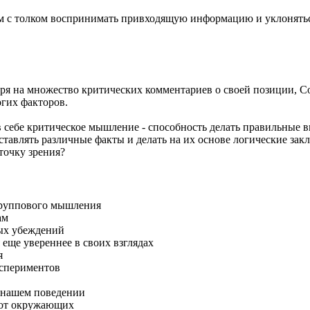
м с толком воспринимать привходящую информацию и уклонятьс
ря на множество критических комментариев о своей позиции, 
огих факторов.
 себе критическое мышление - способность делать правильные в
тавлять различные факты и делать на их основе логические закл
точку зрения?
группового мышления
ам
ых убеждений
еще увереннее в своих взглядах
я
кспериментов
о нашем поведении
 от окружающих