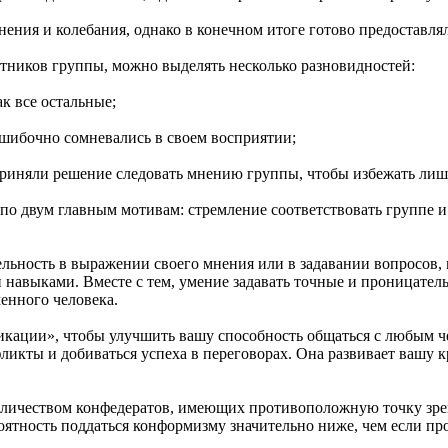
нения и колебания, однако в конечном итоге готово предоставля
ников группы, можно выделять несколько разновидностей:
ак все остальные;
ошибочно сомневались в своем восприятии;
приняли решение следовать мнению группы, чтобы избежать лиш
о двум главным мотивам: стремление соответствовать группе и 
льность в выражении своего мнения или в задавании вопросов,
навыками. Вместе с тем, умение задавать точные и проницател
енного человека.
ации», чтобы улучшить вашу способность общаться с любым чел
ликты и добиваться успеха в переговорах. Она развивает вашу 
оличеством конфедератов, имеющих противоположную точку зре
оятность поддаться конформизму значительно ниже, чем если пр