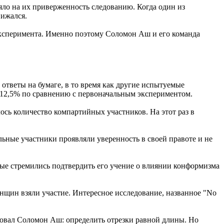
яло на их приверженность следованию. Когда один из
нижался.
 эксперимента. Именно поэтому Соломон Аш и его команда
ответы на бумаге, в то время как другие испытуемые
а 12,5% по сравнению с первоначальным экспериментом.
сь количество компартийных участников. На этот раз в
ьные участники проявляли уверенность в своей правоте и не
ые стремились подтвердить его учение о влиянии конформизма
щин взяли участие. Интересное исследование, названное "No
довал Соломон Аш: определить отрезки равной длины. Но