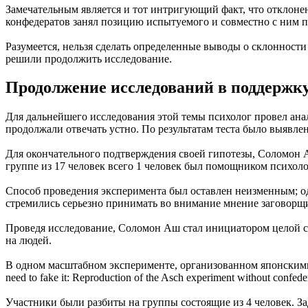
Замечательным является и тот интригующий факт, что отклоне
конфедератов занял позицию испытуемого и совместно с ним 
Разумеется, нельзя сделать определенные выводы о склонност
решили продолжить исследование.
Продолжение исследований в поддержк
Для дальнейшего исследования этой темы психолог провел анал
продолжали отвечать устно. По результатам теста было выявл
Для окончательного подтверждения своей гипотезы, Соломон А
группе из 17 человек всего 1 человек был помощником психоло
Способ проведения эксперимента был оставлен неизменным; од
стремились серьезно принимать во внимание мнение заговорщи
Проведя исследование, Соломон Аш стал инициатором целой с
на людей.
В одном масштабном эксперименте, организованном японскими
need to fake it: Reproduction of the Asch experiment without con
Участники были разбиты на группы состоящие из 4 человек. З