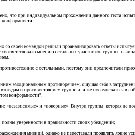
ено, что при индивидуальном прохождении данного теста испыт
к конформности.
о со своей командой решили проанализировать ответы испытуе
не соответствовало мнению остальных участников группы, начин
нием.
противостоянию с остальными, поэтому они предпочитали прис
енним эмоциональным противоречием, ощущая себя в затруднени
взглядам и противостоянием группе или же посомневаться в со
ктом конформности".
ии: «независимые» и «покорные». Внутри группы, которая не п
 полны уверенности в правильности своих убеждений;
расхождения мнений, однако не переставали проявлять яркие ус