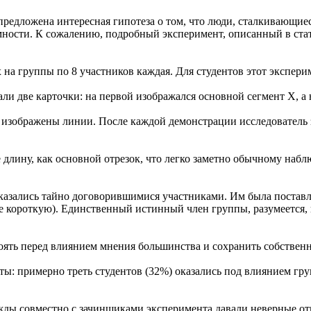
предложена интересная гипотеза о том, что люди, сталкивающи
мности. К сожалению, подробный эксперимент, описанный в стат
на группы по 8 участников каждая. Для студентов этот экспери
и две карточки: на первой изображался основной сегмент Х, а н
изображены линии. После каждой демонстрации исследователь за
длину, как основной отрезок, что легко заметно обычному наблю
азались тайно договорившимися участниками. Им была поставлен
е короткую). Единственный истинный член группы, разумеется, 
оять перед влиянием мнения большинства и сохранить собственн
: примерно треть студентов (32%) оказались под влиянием гру
ды совместно с зачинщиками эксперимента давали неверные отв