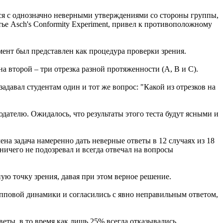
еся с однозначно неверными утверждениями со стороны группы,
ье Asch's Conformity Experiment, привел к противоположному
мент был представлен как процедура проверки зрения.
а второй – три отрезка разной протяженности (А, В и С).
давал студентам один и тот же вопрос: "Какой из отрезков на
дателю. Ожидалось, что результаты этого теста будут ясными и
а задача намеренно дать неверные ответы в 12 случаях из 18
ничего не подозревал и всегда отвечал на вопросы
ую точку зрения, давая при этом верное решение.
пповой динамики и согласились с явно неправильным ответом,
еты, в то время как лишь 25% всегда отказывались