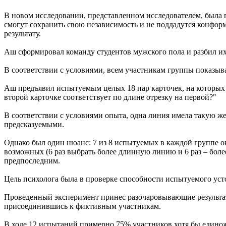
В новом исследовании, представленном исследователем, была 
смогут сохранить свою независимость и не поддадутся конфор
результату.
Аш сформировал команду студентов мужского пола и разбил их 
В соответствии с условиями, всем участникам группы показывал
Аш предъявил испытуемым целых 18 пар карточек, на которых 
второй карточке соответствует по длине отрезку на первой?"
В соответствии с условиями опыта, одна линия имела такую же 
предсказуемыми.
Однако был один нюанс: 7 из 8 испытуемых в каждой группе ок
возможных (6 раз выбрать более длинную линию и 6 раз – боле
предпоследним.
Цель психолога была в проверке способности испытуемого уст
Проведенный эксперимент принес разочаровывающие результаты
присоединившись к фиктивным участникам.
В ходе 12 испытаний примерно 75% участников хотя бы единож