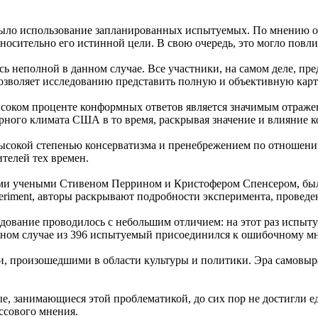
было использование запланированных испытуемых. По мнению о
осительно его истинной цели. В свою очередь, это могло повли
ь неполной в данном случае. Все участники, на самом деле, пр
 позволяет исследованию представить полную и объективную карт
соком проценте конформных ответов является значимым отражен
урного климата США в то время, раскрывая значение и влияние 
высокой степенью консерватизма и пренебрежением по отношен
телей тех времен.
ми учеными Стивеном Перрином и Кристофером Спенсером, был
periment, авторы раскрывают подробности эксперимента, проведе
дование проводилось с небольшим отличием: на этот раз испыт
 одном случае из 396 испытуемый присоединился к ошибочному 
и, произошедшими в области культуры и политики. Эра самовыр
, занимающиеся этой проблематикой, до сих пор не достигли е
ссового мнения.