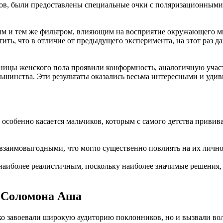
ов, были предоставлены специальные очки с поляризационными 
м и тем же фильтром, влияющим на восприятие окружающего мира
ить, что в отличие от предыдущего эксперимента, на этот раз 
ницы женского пола проявили конформность, аналогичную учас
ьшинства. Эти результаты оказались весьма интересными и уди
 особенно касается мальчиков, которым с самого детства приви
аимовыгодными, что могло существенно повлиять на их лично
наиболее реалистичным, поскольку наиболее значимые решения,
 Соломона Аша
ко завоевали широкую аудиторию поклонников, но и вызвали во