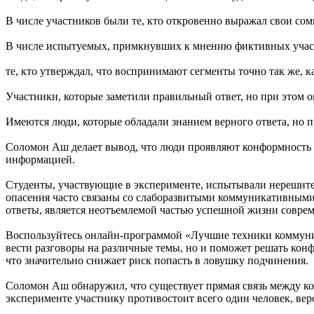
В числе участников были те, кто откровенно выражал свои сом
В числе испытуемых, примкнувших к мнению фиктивных участ
те, кто утверждал, что воспринимают сегменты точно так же, к
Участники, которые заметили правильный ответ, но при этом 
Имеются люди, которые обладали знанием верного ответа, но 
Соломон Аш делает вывод, что люди проявляют конформность п
информацией.
Студенты, участвующие в эксперименте, испытывали нерешите
опасения часто связаны со слаборазвитыми коммуникативными 
ответы, является неотъемлемой частью успешной жизни соврем
Воспользуйтесь онлайн-программой «Лучшие техники коммуник
вести разговоры на различные темы, но и поможет решать конф
что значительно снижает риск попасть в ловушку подчинения.
Соломон Аш обнаружил, что существует прямая связь между к
эксперименте участнику противостоит всего один человек, вер