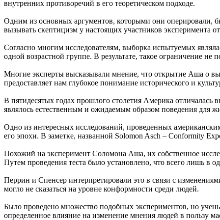
внутренних противоречий в его теоретическом подходе.
Одним из основных аргументов, которыми они оперировали, 
вызывать скептицизм у настоящих участников эксперимента отн
Согласно многим исследователям, выборка испытуемых являлас
одной возрастной группе. В результате, такое ограничение не
Многие эксперты высказывали мнение, что открытие Аша о вы
предоставляет нам глубокое понимание исторического и культ
В пятидесятых годах прошлого столетия Америка отличалась 
являлось естественным и ожидаемым образом поведения для жи
Одно из интересных исследований, проведенных американски
его эпохи. В заметке, названной Solomon Asch – Conformity Ex
Похожий на эксперимент Соломона Аша, их собственное иссле
Путем проведения теста было установлено, что всего лишь в
Перрин и Спенсер интерпретировали это в связи с изменениям
могло не сказаться на уровне конформности среди людей.
Было проведено множество подобных экспериментов, но ученые
определенное влияние на изменение мнения людей в пользу ма