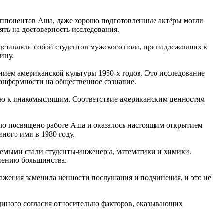
ппонентов Аша, даже хорошо подготовленные актёры могли
ять на достоверность исследования.
едставляли собой студентов мужского пола, принадлежавших к
ину.
ием американской культуры 1950-х годов. Это исследование
конформности на общественное сознание.
ию к инакомыслящим. Соответствие американским ценностям
о посвящено работе Аша и оказалось настоящим открытием
нного ими в 1980 году.
уемыми стали студенты-инженеры, математики и химики.
мнению большинства.
ажения заменила ценности послушания и подчинения, и это не
диного согласия относительно факторов, оказывающих