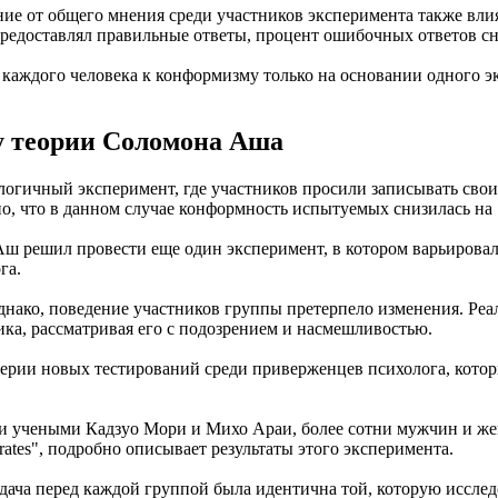
ние от общего мнения среди участников эксперимента также вли
предоставлял правильные ответы, процент ошибочных ответов с
и каждого человека к конформизму только на основании одного
у теории Соломона Аша
огичный эксперимент, где участников просили записывать свои 
ено, что в данном случае конформность испытуемых снизилась н
ш решил провести еще один эксперимент, в котором варьировало
га.
нако, поведение участников группы претерпело изменения. Реал
ка, рассматривая его с подозрением и насмешливостью.
ерии новых тестирований среди приверженцев психолога, котор
 учеными Кадзуо Мори и Михо Араи, более сотни мужчин и жен
federates", подробно описывает результаты этого эксперимента.
адача перед каждой группой была идентична той, которую иссле