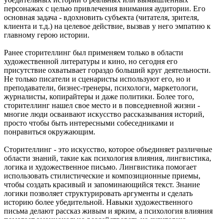
персонажах с целью привлечения внимания аудитории. Его
основная задача - вдохновить субъекта (читателя, зрителя,
клиента и т.д.) на целевое действие, вызвав у него эмпатию к
главному герою истории.
Ранее сторителлинг был применяем только в области
художественной литературы и кино, но сегодня его
присутствие охватывает гораздо больший круг деятельности.
Не только писатели и сценаристы используют его, но и
преподаватели, бизнес-тренеры, психологи, маркетологи,
журналисты, копирайтеры и даже политики. Более того,
сторителлинг нашел свое место и в повседневной жизни -
многие люди осваивают искусство рассказывания историй,
просто чтобы быть интересными собеседниками и
понравиться окружающим.
Сторителлинг - это искусство, которое объединяет различные
области знаний, такие как психология влияния, лингвистика,
логика и художественное письмо. Лингвистика помогает
использовать стилистические и композиционные приемы,
чтобы создать красивый и запоминающийся текст. Знание
логики позволяет структурировать аргументы и сделать
историю более убедительной. Навыки художественного
письма делают рассказ живым и ярким, а психология влияния