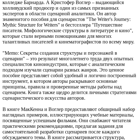
колледже Барнарда. А Кристофер Воглер – выдающийся
холливудский продюсер и один из самых признанных
экспертов в области сценарной аналитики. Он автор
знаменитого пособия для сценаристов "The Writer's Journey:
Mythic Structure for Writers" и бестселлера "Путешествие
писателя. Мифологические структуры в литературе и кино",
которые стали верными помощниками для многих
талантливых писателей и кинематографистов по всему миру.
"Memo: Секреты создания структуры и персонажей в
сценарии" – это результат многолетнего труда двух опытных
специалистов киноиндустрии, которые с аналитическим
подходом изучали сценарии разных жанров. Это ценное
пособие представляет собой удобный и логично построенный
инструмент, в котором авторы раскрывают основные
принципы, правила и проверенные методы работы над
сценарием. Книга также щедро делится личными стратегиями
сценаристического искусства авторов.
В книге МакКенна и Воглер предоставляют обширный набор
наглядных примеров, иллюстрирующих учебные материалы,
посвященные успешным фильмам. Они снабжают читателя
практическими рекомендациями, предлагая задания для
самостоятельной разработки сценариев после каждого
обсуждаемого темы. В книге рассматривается структура,