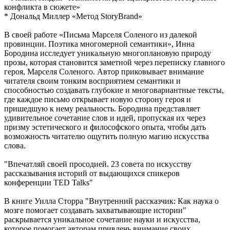
конфликта в сюжете»
* Дональд Миллер «Метод StoryBrand»
В своей работе «Письма Марселя Соленого из далекой
провинции. Поэтика многомерной семантики», Инна
Бородина исследует уникальную многоплановую природу
прозы, которая становится заметной через переписку главного
героя, Марселя Соленого. Автор приковывает внимание
читателя своим тонким восприятием семантики и
способностью создавать глубокие и многовариантные тексты,
где каждое письмо открывает новую сторону героя и
пришедшую к нему реальность. Бородина представляет
удивительное сочетание слов и идей, пропуская их через
призму эстетического и философского опыта, чтобы дать
возможность читателю ощутить полную магию искусства
слова.
"Впечатляй своей просодией. 23 совета по искусству
рассказывания историй от выдающихся спикеров
конференции TED Talks"
В книге Уилла Сторра "Внутренний рассказчик: Как наука о
мозге помогает создавать захватывающие истории"
раскрывается уникальное сочетание науки и искусства,
которое помогает авторам привлечь внимание своих