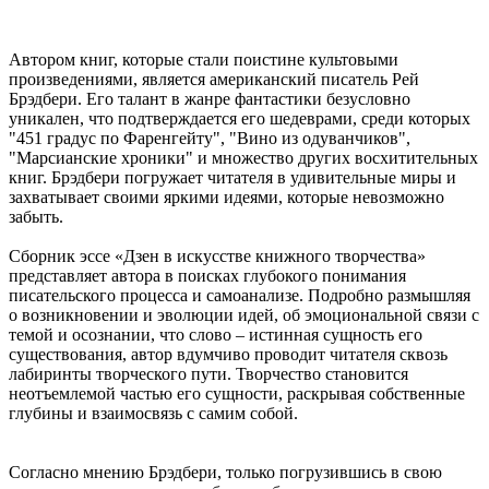
Автором книг, которые стали поистине культовыми
произведениями, является американский писатель Рей
Брэдбери. Его талант в жанре фантастики безусловно
уникален, что подтверждается его шедеврами, среди которых
"451 градус по Фаренгейту", "Вино из одуванчиков",
"Марсианские хроники" и множество других восхитительных
книг. Брэдбери погружает читателя в удивительные миры и
захватывает своими яркими идеями, которые невозможно
забыть.
Сборник эссе «Дзен в искусстве книжного творчества»
представляет автора в поисках глубокого понимания
писательского процесса и самоанализе. Подробно размышляя
о возникновении и эволюции идей, об эмоциональной связи с
темой и осознании, что слово – истинная сущность его
существования, автор вдумчиво проводит читателя сквозь
лабиринты творческого пути. Творчество становится
неотъемлемой частью его сущности, раскрывая собственные
глубины и взаимосвязь с самим собой.
Согласно мнению Брэдбери, только погрузившись в свою