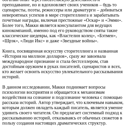
преподавание, но и вдохновляет своих учеников – будь то
сценаристы, поэты, режиссеры или драматурги – добиваться
невероятных успехов в мире сторителлинга и зарабатывать
почетные награды, включая престижные «Оскар» и «Эмми».
Более того, Макки является консультантом для ведущих
кинокомпаний, именно под его руководством сняты такие
классические шедевры, как «Властелин колец», «Бэтмен»,
«Шрэк», «Люди Икс» и даже «Звездные войны».
Книга, посвященная искусству сторителлинга и названная
«История на миллион долларов», сразу же завоевала
международное признание и стала бестселлером, став
достойным оружием в руках писателей, сценаристов и всех,
кто желает освоить искусство увлекательного рассказывания
историй.
В данном исследовании, Макки поднимает вопросы
психологии восприятия и обращается к механизмам
воздействия на сознание и подсознание человека с помощью
рассказа историй. Автор утверждает, что ключевым навыком,
которым должен овладеть каждый писатель, является умение
удивить своего читателя. Он предлагает системный подход к
рассказыванию историй, отказываясь от обычных сюжетов в
пользу создания настоящих драматических структур.