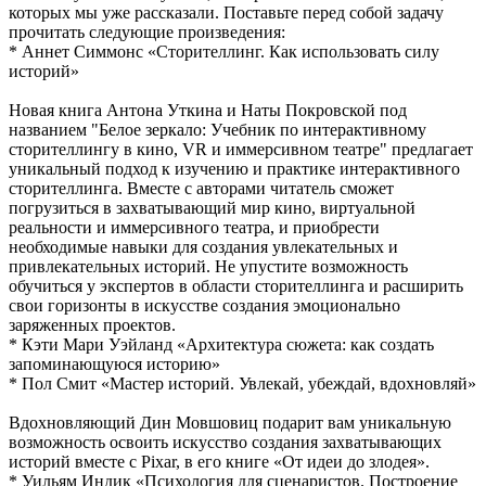
которых мы уже рассказали. Поставьте перед собой задачу
прочитать следующие произведения:
* Аннет Симмонс «Сторителлинг. Как использовать силу
историй»
Новая книга Антона Уткина и Наты Покровской под
названием "Белое зеркало: Учебник по интерактивному
сторителлингу в кино, VR и иммерсивном театре" предлагает
уникальный подход к изучению и практике интерактивного
сторителлинга. Вместе с авторами читатель сможет
погрузиться в захватывающий мир кино, виртуальной
реальности и иммерсивного театра, и приобрести
необходимые навыки для создания увлекательных и
привлекательных историй. Не упустите возможность
обучиться у экспертов в области сторителлинга и расширить
свои горизонты в искусстве создания эмоционально
заряженных проектов.
* Кэти Мари Уэйланд «Архитектура сюжета: как создать
запоминающуюся историю»
* Пол Смит «Мастер историй. Увлекай, убеждай, вдохновляй»
Вдохновляющий Дин Мовшовиц подарит вам уникальную
возможность освоить искусство создания захватывающих
историй вместе с Pixar, в его книге «От идеи до злодея».
* Уильям Индик «Психология для сценаристов. Построение