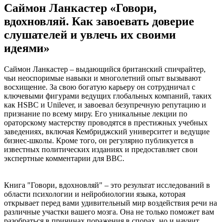
Саймон Ланкастер «Говори,
вдохновляй. Как завоевать доверие
слушателей и увлечь их своими
идеями»
Саймон Ланкастер – выдающийся британский спичрайтер,
чьи неоспоримые навыки и многолетний опыт вызывают
восхищение. За свою богатую карьеру он сотрудничал с
ключевыми фигурами ведущих глобальных компаний, таких
как HSBC и Unilever, и завоевал безупречную репутацию и
признание по всему миру. Его уникальные лекции по
ораторскому мастерству проводятся в престижных учебных
заведениях, включая Кембриджский университет и ведущие
бизнес-школы. Кроме того, он регулярно публикуется в
известных политических изданиях и предоставляет свои
экспертные комментарии для BBC.
Книга "Говори, вдохновляй" – это результат исследований в
области психологии и нейробиологии языка, которая
открывает перед вами удивительный мир воздействия речи на
различные участки вашего мозга. Она не только поможет вам
разобраться в причинах поражения в спорах, но и научит