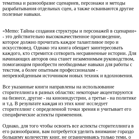
тематика и разнообразие сценариев, персонажи и методы
разрабатывания отдельных сцен, а также осваиваются другие
полезные навыки.
«Memo: Тайны создания структуры и персонажей в сценарии»
- это действительно высококачественное произведение,
которое должно прочитать каждое талантливое перо и
искусствовед. Однако эта книга обещает заинтересовать
каждого, кто стремится сотворить несравненные истории. Для
начинающих авторов она станет незаменимым руководством,
помогающим приобрести необходимые навыки для работы с
текстом, а более опытным профессионалам -
непревзойденным источником новых техник и вдохновения.
Все указанные книги направлены на использование
сторителлинга в разных областях: некоторые акцентируются
на бизнесе, другие - на киноиндустрии, а третьи - на политике
и т.д. В результате каждая из этих книг исследует
сторителлинг с определенной точки зрения и учитывает его
специфические аспекты применения.
Однако, для того чтобы освоить все аспекты сторителлинга в
его разнообразии, вам потребуется уделить внимание гораздо
большему количеству книг, не ограничиваясь только теми, о