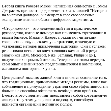
Вторая книга Роберта Макки, написанная совместно с Томом
Джерасом, приносит продолжение захватывающей "Истории
на миллион долларов" и вмещает в себе своеобразные
экспертные знания в области цифрового маркетинга.
«Сториномика» – это незаменимый гид и практическое
руководство, которые помогут вам применить стрителлинг в
вашем бизнесе. Макки и Джерас предлагают читателям
совершенно новую рекламную стратегию, отличную от
устаревших методов привлечения аудитории. Они с успехом
реализовали несколько впечатляющих кампаний (среди
заказчиков IBM, Microsoft, Nike, Samsung, Philips и др.),
получивших огромный отклик. Теперь они готовы передать
свой опыт и знания всем предпринимателям и компаниям,
желающим повторить их успех.
Центральной мыслью данной книги является осознание того,
что традиционные, примитивные методы рекламы, такие как
соблазнение и принуждение, утратили свою эффективность и
больше не способны обеспечить необходимую прибыль.
Вместо этого сторителлинг представляет собой современную
альтернативу этим устаревшим подходам, способную
принести организации истинную пользу.