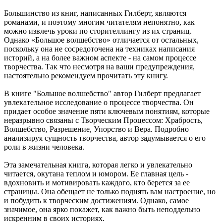
Большинство из книг, написанных Гилберт, являются
романами, и поэтому многим читателям непонятно, как
можно извлечь уроки по сторителлингу из их страниц.
Однако «Большое волшебство» отличается от остальных,
поскольку она не сосредоточена на техниках написания
историй, а на более важном аспекте - на самом процессе
творчества. Так что несмотря на ваши предупреждения,
настоятельно рекомендуем прочитать эту книгу.
В книге "Большое волшебство" автор Гилберт предлагает
увлекательное исследование о процессе творчества. Он
придает особое значение пяти ключевым понятиям, которые
неразрывно связаны с Творческим Процессом: Храбрость,
Волшебство, Разрешение, Упорство и Вера. Подробно
анализируя сущность творчества, автор задумывается о его
роли в жизни человека.
Эта замечательная книга, которая легко и увлекательно
читается, окутана теплом и юмором. Ее главная цель -
вдохновить и мотивировать каждого, кто берется за ее
страницы. Она обещает не только поднять вам настроение, но
и побудить к творческим достижениям. Однако, самое
значимое, она ярко покажет, как важно быть неподдельно
искренним в своих историях.