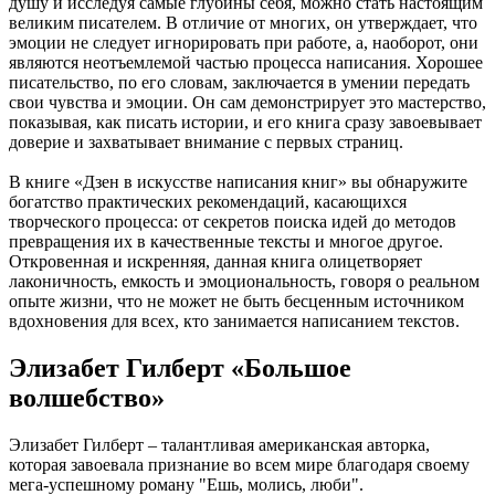
душу и исследуя самые глубины себя, можно стать настоящим
великим писателем. В отличие от многих, он утверждает, что
эмоции не следует игнорировать при работе, а, наоборот, они
являются неотъемлемой частью процесса написания. Хорошее
писательство, по его словам, заключается в умении передать
свои чувства и эмоции. Он сам демонстрирует это мастерство,
показывая, как писать истории, и его книга сразу завоевывает
доверие и захватывает внимание с первых страниц.
В книге «Дзен в искусстве написания книг» вы обнаружите
богатство практических рекомендаций, касающихся
творческого процесса: от секретов поиска идей до методов
превращения их в качественные тексты и многое другое.
Откровенная и искренняя, данная книга олицетворяет
лаконичность, емкость и эмоциональность, говоря о реальном
опыте жизни, что не может не быть бесценным источником
вдохновения для всех, кто занимается написанием текстов.
Элизабет Гилберт «Большое
волшебство»
Элизабет Гилберт – талантливая американская авторка,
которая завоевала признание во всем мире благодаря своему
мега-успешному роману "Ешь, молись, люби".