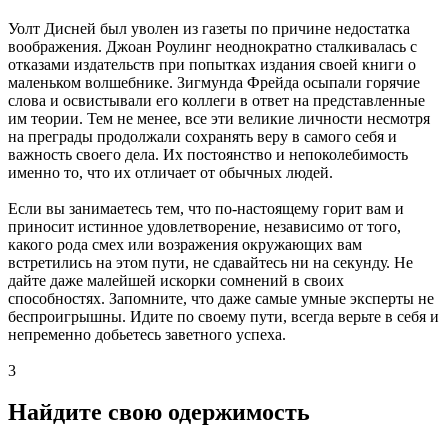
Уолт Дисней был уволен из газеты по причине недостатка
воображения. Джоан Роулинг неоднократно сталкивалась с
отказами издательств при попытках издания своей книги о
маленьком волшебнике. Зигмунда Фрейда осыпали горячие
слова и освистывали его коллеги в ответ на представленные
им теории. Тем не менее, все эти великие личности несмотря
на преграды продолжали сохранять веру в самого себя и
важность своего дела. Их постоянство и непоколебимость
именно то, что их отличает от обычных людей.
Если вы занимаетесь тем, что по-настоящему горит вам и
приносит истинное удовлетворение, независимо от того,
какого рода смех или возражения окружающих вам
встретились на этом пути, не сдавайтесь ни на секунду. Не
дайте даже малейшей искорки сомнений в своих
способностях. Запомните, что даже самые умные эксперты не
беспроигрышны. Идите по своему пути, всегда верьте в себя и
непременно добьетесь заветного успеха.
3
Найдите свою одержимость