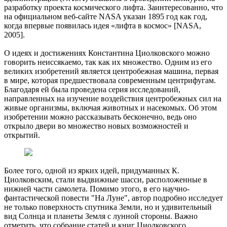
разработку проекта космического лифта. Заинтересованно, что
на официальном веб-сайте NASA указан 1895 год как год,
когда впервые появилась идея «лифта в космос» [NASA,
2005].
О идеях и достижениях Константина Циолковского можно
говорить неиссякаемо, так как их множество. Одним из его
великих изобретений является центробежная машина, первая
в мире, которая предшествовала современным центрифугам.
Благодаря ей была проведена серия исследований,
направленных на изучение воздействия центробежных сил на
живые организмы, включая животных и насекомых. Об этом
изобретении можно рассказывать бесконечно, ведь оно
открыло двери во множество новых возможностей и
открытий.
Более того, одной из ярких идей, придуманных К.
Циолковским, стали выдвижные шасси, расположенные в
нижней части самолета. Помимо этого, в его научно-
фантастической повести "На Луне", автор подробно исследует
не только поверхность спутника Земли, но и удивительный
вид Солнца и планеты Земля с лунной стороны. Важно
отметить, что собрание статей и книг Циолковского