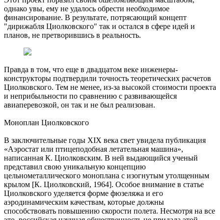
однако увы, ему не удалось обрести необходимое
финансирование. В результате, потрясающий концепт
"дирижабля Циолковского" так и остался в сфере идей и
планов, не претворившись в реальность.
Правда в том, что еще в двадцатом веке инженеры-
конструкторы подтвердили точность теоретических расчетов
Циолковского. Тем не менее, из-за высокой стоимости проекта
и неприбыльности по сравнению с развивающейся
авиаперевозкой, он так и не был реализован.
Моноплан Циолковского
В заключительные годы XIX века свет увидела публикация
«Аэростат или птицеподобная летательная машина»,
написанная К. Циолковским. В ней выдающийся ученый
представил свою уникальную концепцию
цельнометаллического моноплана с изогнутым утолщенным
крылом [К. Циолковский, 1964]. Особое внимание в статье
Циолковского уделяется форме фюзеляжа и его
аэродинамическим качествам, которые должны
способствовать повышению скорости полета. Несмотря на все
это, российская научная общественность не придала этой