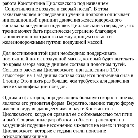
работа Константина Циолковского под названием
"Сопротивление воздуха и скорый поезд". В этом
захватывающем исследовании ученый подробно описывает
инновационный принцип движения железнодорожного
состава на воздушной подушке. Циолковский утверждает, что
трение может быть практически устранено благодаря
заполнению пространства между днищем состава и
железнодорожными путями воздушной массой.
Для достижения этой цели необходимо поддерживать
постоянный поток воздушной массы, который будет вытекать
по краям зазора между днищем состава и полотном путей.
Согласно расчетам Циолковского, при давлении в 1/10
атмосферы на 1 м2 днища состава создается подъемная сила в
1 тонну. Это в пять раз больше, чем требуется для движения
легких модификаций поездов.
Одним из факторов, определяющих большую скорость поезда,
является его угловатая форма. Вероятно, именно такую форму
имело в виду выдающееся имя в науке Константина
Циолковского, когда он сравнил её с обтекаемостью тел птиц
и рыб. Современные разработки в области транспорта на
воздушной подушке несомненно зиждятся на идеях и теориях
Циолковского, которые с годами стали поистине
основополагающими.