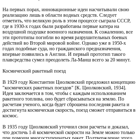
На первых порах, инновационные идеи насчитывали свою
реализацию лишь в области водных средств. Следует
отметить, что великую роль в этом процессе сыграла СССР,
где в 1930-х годах были разработаны первые катера на
воздушной подушке военного назначения. К сожалению, все
эти прототипы погибли во время разрушительных боевых
действий во Второй мировой войне. Однако уже в 1950-х
годах подобные суда, но гражданского предназначения,
впервые появились в Англии. И первый прототип такого
плавсредства сумел преодолеть Ла-Манш всего за 20 минут.
Космический ракетный поезд
В 1929 году Константин Циолковский предложил концепцию
"космических ракетных поездов" [К. Циолковский, 1934].
Идея заключается в том, чтобы с каждым использованием
ракетного топлива, оно будет сбрасываться на землю. По
расчетам ученого, когда будет сброшена последняя ракета и
достигнута космическая скорость, поезд сможет отправиться в
космос.
В 1935 году Циолковский уточнил свои расчеты и доказал,
что достичь 1-й космической скорости на Земле можно только
при помощи многоступенчатых ракет. Подтверждение этого