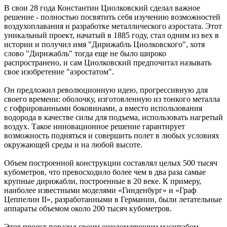
В свои 28 года Константин Циолковский сделал важное
решение - полностью посвятить себя изучению возможностей
воздухоплавания и разработке металлического аэростата. Этот
уникальный проект, начатый в 1885 году, стал одним из вех в
истории и получил имя "Дирижабль Циолковского", хотя
слово "Дирижабль" тогда еще не было широко
распространено, и сам Циолковский предпочитал называть
свое изобретение "аэростатом".
Он предложил революционную идею, прогрессивную для
своего времени: оболочку, изготовленную из тонкого металла
с гофрированными боковинами, а вместо использования
водорода в качестве силы для подъема, использовать нагретый
воздух. Такое инновационное решение гарантирует
возможность подняться и совершить полет в любых условиях
окружающей среды и на любой высоте.
Объем построенной конструкции составлял целых 500 тысяч
кубометров, что превосходило более чем в два раза самые
крупные дирижабли, построенные в 20 веке. К примеру,
наиболее известными моделями «Гинденбург» и «Граф
Цеппелин II», разработанными в Германии, были летательные
аппараты объемом около 200 тысяч кубометров.
Этот проект поразил своим ошеломляющим масштабом,