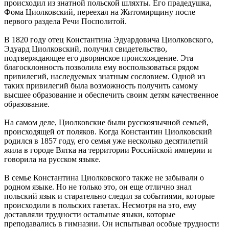
происходил из знатной польской шляхты. Его прадедушка,
Фома Циолковский, переехал на Житомирщину после
первого раздела Речи Посполитой.
В 1820 году отец Константина Эдуардовича Циолковского,
Эдуард Циолковский, получил свидетельство,
подтверждающее его дворянское происхождение. Эта
благосклонность позволила ему воспользоваться рядом
привилегий, наследуемых знатным сословием. Одной из
таких привилегий была возможность получить самому
высшее образование и обеспечить своим детям качественное
образование.
На самом деле, Циолковские были русскоязычной семьей,
происходящей от поляков. Когда Константин Циолковский
родился в 1857 году, его семья уже несколько десятилетий
жила в городе Вятка на территории Российской империи и
говорила на русском языке.
В семье Константина Циолковского также не забывали о
родном языке. Но не только это, он еще отлично знал
польский язык и старательно следил за событиями, которые
происходили в польских газетах. Несмотря на это, ему
доставляли трудности остальные языки, которые
преподавались в гимназии. Он испытывал особые трудности