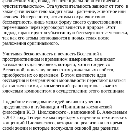
физический мир, обладают потенциальной «психической
чувствительностью». Эта чувствительность зависит от того, в
какое физическое тело входит атом - растение, животное или
человек. Интересно то, что атомы сохраняют свою
бессмертность, лишь меняя форму своего существования и
перемещаясь через круговорот веществ в природе. Этот
подход гарантирует «субъективную бессмертность» человека,
так как его атомы воплощаются в новых телах после
разложения оригинального.
Учитывая бесконечность и вечность Вселенной в
пространственном и временном измерениях, возникает
возможность для человека, который, хотя и сходен со
Вселенной, поначалу лишен этих уникальных свойств,
приобрести их со временем. В этом контексте идеи
бессмертия и безграничной мобильности перестают казаться
фантастическими, а космический транспорт оказывается
ключевым компонентом в осуществлении этого потенциала.
Подробное исследование идей великого ученого
представлено в публикации «Принципы космической
философии К. Э. Циолковского», написанной В. Алексеевым
в 2017 году. Теперь же мы перейдем к изучению технических
концепций Циолковского, которые он реализовал во время
своей жизни и которые послужили основой для развития