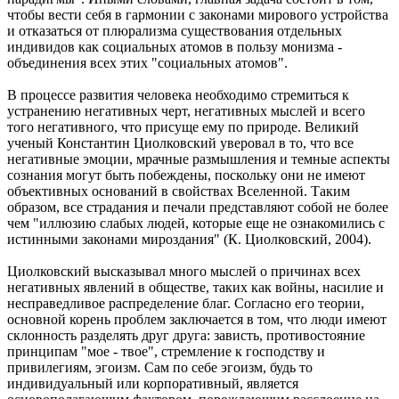
чтобы вести себя в гармонии с законами мирового устройства
и отказаться от плюрализма существования отдельных
индивидов как социальных атомов в пользу монизма -
объединения всех этих "социальных атомов".
В процессе развития человека необходимо стремиться к
устранению негативных черт, негативных мыслей и всего
того негативного, что присуще ему по природе. Великий
ученый Константин Циолковский уверовал в то, что все
негативные эмоции, мрачные размышления и темные аспекты
сознания могут быть побеждены, поскольку они не имеют
объективных оснований в свойствах Вселенной. Таким
образом, все страдания и печали представляют собой не более
чем "иллюзию слабых людей, которые еще не ознакомились с
истинными законами мироздания" (К. Циолковский, 2004).
Циолковский высказывал много мыслей о причинах всех
негативных явлений в обществе, таких как войны, насилие и
несправедливое распределение благ. Согласно его теории,
основной корень проблем заключается в том, что люди имеют
склонность разделять друг друга: зависть, противостояние
принципам "мое - твое", стремление к господству и
привилегиям, эгоизм. Сам по себе эгоизм, будь то
индивидуальный или корпоративный, является