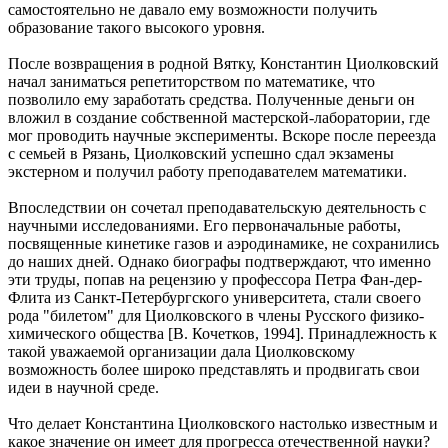
самостоятельно не давало ему возможности получить
образование такого высокого уровня.
После возвращения в родной Вятку, Константин Циолковский
начал заниматься репетиторством по математике, что
позволило ему заработать средства. Полученные деньги он
вложил в создание собственной мастерской-лаборатории, где
мог проводить научные эксперименты. Вскоре после переезда
с семьей в Рязань, Циолковский успешно сдал экзамены
экстерном и получил работу преподавателем математики.
Впоследствии он сочетал преподавательскую деятельность с
научными исследованиями. Его первоначальные работы,
посвященные кинетике газов и аэродинамике, не сохранились
до наших дней. Однако биографы подтверждают, что именно
эти труды, попав на рецензию у профессора Петра Фан-дер-
Флита из Санкт-Петербургского университета, стали своего
рода "билетом" для Циолковского в члены Русского физико-
химического общества [В. Кочетков, 1994]. Принадлежность к
такой уважаемой организации дала Циолковскому
возможность более широко представлять и продвигать свои
идеи в научной среде.
Что делает Константина Циолковского настолько известным и
какое значение он имеет для прогресса отечественной науки?