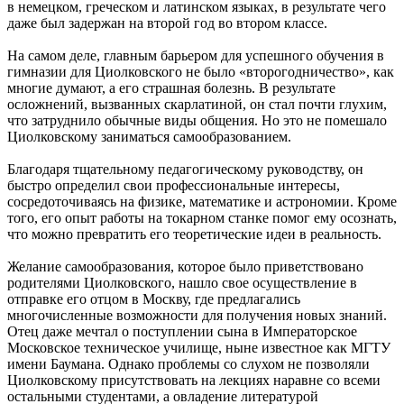
в немецком, греческом и латинском языках, в результате чего
даже был задержан на второй год во втором классе.
На самом деле, главным барьером для успешного обучения в
гимназии для Циолковского не было «второгодничество», как
многие думают, а его страшная болезнь. В результате
осложнений, вызванных скарлатиной, он стал почти глухим,
что затруднило обычные виды общения. Но это не помешало
Циолковскому заниматься самообразованием.
Благодаря тщательному педагогическому руководству, он
быстро определил свои профессиональные интересы,
сосредоточиваясь на физике, математике и астрономии. Кроме
того, его опыт работы на токарном станке помог ему осознать,
что можно превратить его теоретические идеи в реальность.
Желание самообразования, которое было приветствовано
родителями Циолковского, нашло свое осуществление в
отправке его отцом в Москву, где предлагались
многочисленные возможности для получения новых знаний.
Отец даже мечтал о поступлении сына в Императорское
Московское техническое училище, ныне известное как МГТУ
имени Баумана. Однако проблемы со слухом не позволяли
Циолковскому присутствовать на лекциях наравне со всеми
остальными студентами, а овладение литературой