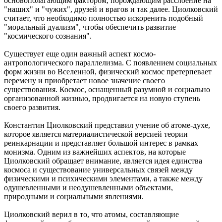
основополагающим фактором, порождающим расслоение на
"наших" и "чужих", друзей и врагов и так далее. Циолковский
считает, что необходимо полностью искоренить подобный
"моральный дуализм", чтобы обеспечить развитие
"космического сознания".
Существует еще один важный аспект космо-
антропологического параллелизма. С появлением социальных
форм жизни во Вселенной, физический космос претерпевает
перемену и приобретает новое значение своего
существования. Космос, оснащенный разумной и социально
организованной жизнью, продвигается на новую ступень
своего развития.
Константин Циолковский представил учение об атоме-духе,
которое является материалистической версией теории
реинкарнации и представляет большой интерес в рамках
монизма. Одним из важнейших аспектов, на которые
Циолковский обращает внимание, является идея единства
космоса и существование универсальных связей между
физическими и психическими элементами, а также между
одушевленными и неодушевленными объектами,
природными и социальными явлениями.
Циолковский верил в то, что атомы, составляющие