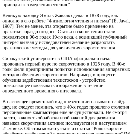
приводит к замедлению чтения."
Великую находку Эмиль Жаваль сделал в 1878 году, как
описано в его работе "Физиология чтения и письма" [É. Javal,
1907]. Тем не менее, эта открытие было применено на
практике гораздо позднее. Статьи о скорочтении стали
появляться в 90-х годах 19-го века, а возникший публичный
интерес вызвал у исследователей желание разработать
практические методы для увеличения скорости чтения.
Сиракузский университет в США официально начал
проводить первый курс по скорочтению в 1925 году. В 40-е
годы были предприняты попытки использования аппаратных
методов обучения скорочтению. Например, в процессе
обучения задействовали тахистоскоп - устройство,
позволяющее показывать изображение в течение
определенного временного интервала.
В настоящее время такой вид презентации называют слайд-
шоу, но следует помнить, что в 40-х годах прошлого столетия
персональные компьютеры еще не существовали. Не смотря
на это, важность обработки изображений для развития
навыков скорочтения активно исследуется и в наступившем
21-м веке. Об этом можно узнать из статьи "Роль скорости
обработки изображений в развитии навыков скорочтения" [М.