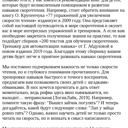
которые будут великолепным помощником в развитии
навыков скорочтения. Например, стоит обратить внимание на
книгу О. Крупенчука «77 упражнений для увеличения
скорости чтения» изданную в 2009 году. Она представляет
собой настоящий путеводитель в мире скорочтения и окунет
вас в море интересных упражнений и тренировок. А если вам
необходимо закрепить полученные знания на практике, то вам
подойдет сборник «200 текстов для обучения скорочтению.
Тренажер для автоматизации навыка» от Г. Абдуловой в
новом издании 2019 года. Благодаря этому сборнику вашим
детям будет легче и приятнее развивать навыки скорочтения.
Мы постоянно подчеркиваем важность не только скорости
чтения, но и глубокого понимания прочитанного. Для
тренировки навыков быстрого и точного восприятия,
предлагаем вам познакомить своих детей с загадками-
обманками. В них хочется прочитать и дать ответ
моментально, ведь рифма здесь явно навязывается, но
выходит… неправильная [ЛогикЛайк, 2019]. Например,
помните такую фразу: "Вышел зайчик погулять"? И теперь
догадайтесь, какой будут следующие слова: "Лап у зайца
ровно пять"? Однако, важно научить детей не только просто
читать на скорость, но и вникать в смысл написанного.