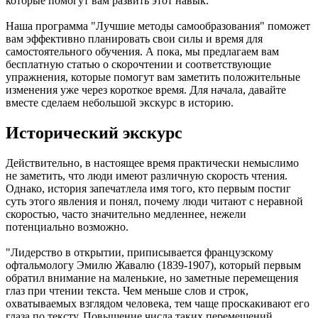
которые помогут вам развить этот навык.
Наша программа "Лучшие методы самообразования" поможет
вам эффективно планировать свои силы и время для
самостоятельного обучения. А пока, мы предлагаем вам
бесплатную статью о скорочтении и соответствующие
упражнения, которые помогут вам заметить положительные
изменения уже через короткое время. Для начала, давайте
вместе сделаем небольшой экскурс в историю.
Исторический экскурс
Действительно, в настоящее время практически немыслимо
не заметить, что люди имеют различную скорость чтения.
Однако, история запечатлела имя того, кто первым постиг
суть этого явления и понял, почему люди читают с неравной
скоростью, часто значительно медленнее, нежели
потенциально возможно.
"Лидерство в открытии, приписывается французскому
офтальмологу Эмилю Жавалю (1839-1907), который первым
обратил внимание на маленькие, но заметные перемещения
глаз при чтении текста. Чем меньше слов и строк,
охватываемых взглядом человека, тем чаще проскакивают его
глаза по тексту. Повышение числа таких перемещений