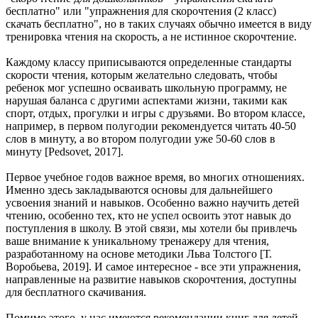
бесплатно" или "упражнения для скорочтения (2 класс)
скачать бесплатно", но в таких случаях обычно имеется в виду
тренировка чтения на скорость, а не истинное скорочтение.
Каждому классу приписываются определенные стандарты
скорости чтения, которым желательно следовать, чтобы
ребенок мог успешно осваивать школьную программу, не
нарушая баланса с другими аспектами жизни, такими как
спорт, отдых, прогулки и игры с друзьями. Во втором классе,
например, в первом полугодии рекомендуется читать 40-50
слов в минуту, а во втором полугодии уже 50-60 слов в
минуту [Рedsovet, 2017].
Первое учебное годов важное время, во многих отношениях.
Именно здесь закладываются основы для дальнейшего
усвоения знаний и навыков. Особенно важно научить детей
чтению, особенно тех, кто не успел освоить этот навык до
поступления в школу. В этой связи, мы хотели бы привлечь
ваше внимание к уникальному тренажеру для чтения,
разработанному на основе методики Льва Толстого [Т.
Воробьева, 2019]. И самое интересное - все эти упражнения,
направленные на развитие навыков скорочтения, доступны
для бесплатного скачивания.
Помимо этого, у нас имеются рекомендации книг для детей,