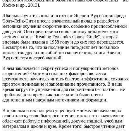
Лобиэ и др., 2013].
Школьная учительница и психолог Эвелин Вуд из пригорода
Солт-Лейк-Сити внесла значительный вклад в разработку
методики обучения скорочтению, особенно приспособленной
для детей. Она представила свою систему динамического
чтения в книге "Reading Dynamics Course Guide", которая
впервые была издана в 1958 году и до сих пор переиздается.
Несмотря на то, что за последние пятьдесят лет появилось
множество других пособий по скорочтению, книга Эвелин
Вуд остается востребованной.
В чем заключается секрет успеха и популярности методов
скорочтения? Одним из главных факторов является
возможность научиться читать быстро и эффективно, сохраняя
при этом понимание и запоминание прочитанного. В наше
время загрузить упражнения для скорочтения бесплатно – не
проблема, в то время как ранее книги были почти
единственным надежным источником информации.
В прошлом и настоящем существует множество желающих
освоить искусство быстрого чтения, так как это значительно
облегчает работу с информацией, документацией, учебным
материалом в школе и вузе. Кроме того, быстрое чтение дает