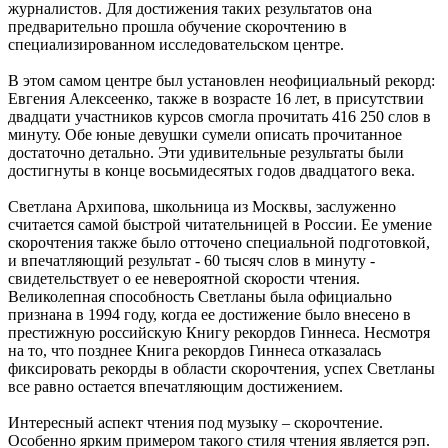
журналистов. Для достижения таких результатов она
предварительно прошла обучение скорочтению в
специализированном исследовательском центре.
В этом самом центре был установлен неофициальный рекорд:
Евгения Алексеенко, также в возрасте 16 лет, в присутствии
двадцати участников курсов смогла прочитать 416 250 слов в
минуту. Обе юные девушки сумели описать прочитанное
достаточно детально. Эти удивительные результаты были
достигнуты в конце восьмидесятых годов двадцатого века.
Светлана Архипова, школьница из Москвы, заслуженно
считается самой быстрой читательницей в России. Ее умение
скорочтения также было отточено специальной подготовкой,
и впечатляющий результат - 60 тысяч слов в минуту -
свидетельствует о ее невероятной скорости чтения.
Великолепная способность Светланы была официально
признана в 1994 году, когда ее достижение было внесено в
престижную российскую Книгу рекордов Гиннеса. Несмотря
на то, что позднее Книга рекордов Гиннеса отказалась
фиксировать рекорды в области скорочтения, успех Светланы
все равно остается впечатляющим достижением.
Интересный аспект чтения под музыку – скорочтение.
Особенно ярким примером такого стиля чтения является рэп.