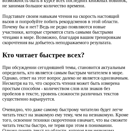
возможность быть в курсе всех последних книжных новинок,
не занимая большое количество времени.
Подставьте своим навыкам чтения на скорость настоящий
вызов и попробуйте побить рекордсменов в этой области.
Почему бы и нет? Ведь не редко появляются новые
участники, которые стремятся стать самыми быстрыми
чтецами в мире. Возможно, благодаря вашим тренировкам
скорочтения вы добьетесь неподражаемого результата.
Кто читает быстрее всех?
При обсуждении сегодняшней темы, становится актуальным
определить, кто является самым быстрым читателем в мире.
Однако, ответ на этот вопрос далеко не является однозначным.
Несмотря на то, что скорость чтения может быть измерена
простым способом - количеством слов или знаков без
пробелов в тексте, уровень сложности различных текстов
существенно варьируется.
Очевидно, что даже самому быстрому читателю будет легче
читать текст на знакомую ему тему, чем на незнакомую. Кроме
того, освоение техники скорочтения означает, что вы сможете
читать тексты быстро, не теряя при этом в понимании.
Однако понять текст из области, которая вам незнакома,