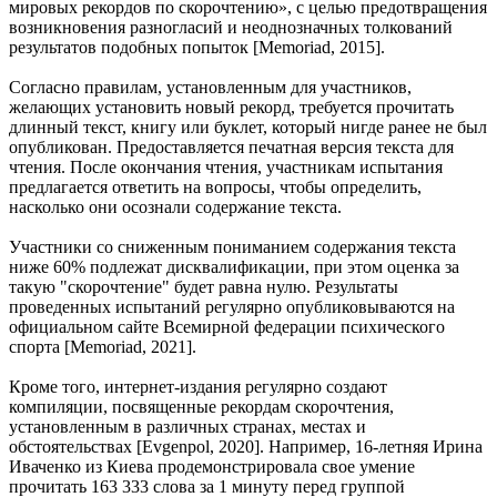
мировых рекордов по скорочтению», с целью предотвращения
возникновения разногласий и неоднозначных толкований
результатов подобных попыток [Мemoriad, 2015].
Согласно правилам, установленным для участников,
желающих установить новый рекорд, требуется прочитать
длинный текст, книгу или буклет, который нигде ранее не был
опубликован. Предоставляется печатная версия текста для
чтения. После окончания чтения, участникам испытания
предлагается ответить на вопросы, чтобы определить,
насколько они осознали содержание текста.
Участники со сниженным пониманием содержания текста
ниже 60% подлежат дисквалификации, при этом оценка за
такую "скорочтение" будет равна нулю. Результаты
проведенных испытаний регулярно опубликовываются на
официальном сайте Всемирной федерации психического
спорта [Мemoriad, 2021].
Кроме того, интернет-издания регулярно создают
компиляции, посвященные рекордам скорочтения,
установленным в различных странах, местах и
обстоятельствах [Evgenpol, 2020]. Например, 16-летняя Ирина
Иваченко из Киева продемонстрировала свое умение
прочитать 163 333 слова за 1 минуту перед группой