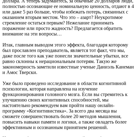
доллара. А теперь задумайтесь, за обычные 20 долларов люди,
полностью осознающие ее номинальную ценность, отдают в 4
или даже 5 раз больше, чтобы избежать потерь, связанных с
оказанием вторым местом. Что это – азарт? Неукротимое
стремление остаться первым? Нежелание принимать
поражение или просто жадность? Предлагается обратить
внимание на эти вопросы…
Итак, главным выводом этого эффекта, благодаря которому
был прославлен преподаватель, является тот факт, что мы,
даже после того как уже понесли значительные убытки, все
равно склонны к нерациональным потерям. Такую же
закономерность заметили известные ученые Даниэль Канеман
и Амос Тверски.
Уже было проведено исследование в области когнитивной
психологии, которая направлена на изучение
функционирования головного мозга. Если вы стремитесь к
улучшению своих когнитивных способностей, мы
настоятельно рекомендуем вам пройти нашу онлайн-
программу «Когнитивистика». За всего два месяца вы
сможете совершенствовать более 20 методов мышления,
повысить навыки памяти и логики, а также овладеть более
эффективным и осознанным принятием решений.