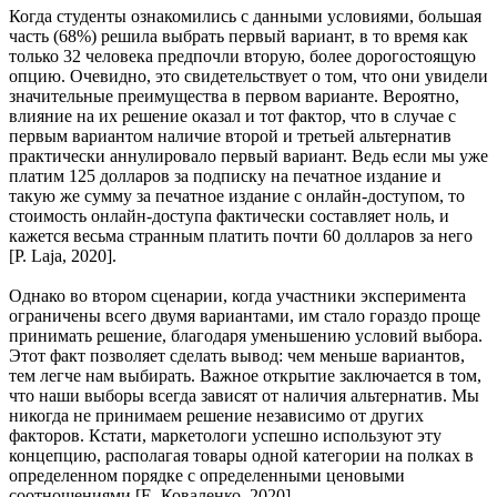
Когда студенты ознакомились с данными условиями, большая
часть (68%) решила выбрать первый вариант, в то время как
только 32 человека предпочли вторую, более дорогостоящую
опцию. Очевидно, это свидетельствует о том, что они увидели
значительные преимущества в первом варианте. Вероятно,
влияние на их решение оказал и тот фактор, что в случае с
первым вариантом наличие второй и третьей альтернатив
практически аннулировало первый вариант. Ведь если мы уже
платим 125 долларов за подписку на печатное издание и
такую же сумму за печатное издание с онлайн-доступом, то
стоимость онлайн-доступа фактически составляет ноль, и
кажется весьма странным платить почти 60 долларов за него
[P. Laja, 2020].
Однако во втором сценарии, когда участники эксперимента
ограничены всего двумя вариантами, им стало гораздо проще
принимать решение, благодаря уменьшению условий выбора.
Этот факт позволяет сделать вывод: чем меньше вариантов,
тем легче нам выбирать. Важное открытие заключается в том,
что наши выборы всегда зависят от наличия альтернатив. Мы
никогда не принимаем решение независимо от других
факторов. Кстати, маркетологи успешно используют эту
концепцию, располагая товары одной категории на полках в
определенном порядке с определенными ценовыми
соотношениями [Е. Коваленко, 2020].