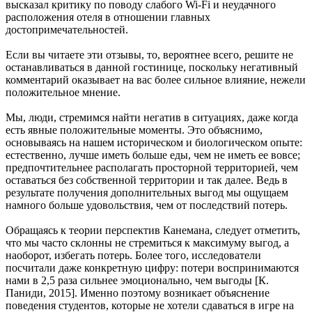
высказал критику по поводу слабого Wi-Fi и неудачного
расположения отеля в отношении главных
достопримечательностей.
Если вы читаете эти отзывы, то, вероятнее всего, решите не
останавливаться в данной гостинице, поскольку негативный
комментарий оказывает на вас более сильное влияние, нежели
положительное мнение.
Мы, люди, стремимся найти негатив в ситуациях, даже когда
есть явные положительные моменты. Это объяснимо,
основываясь на нашем историческом и биологическом опыте:
естественно, лучше иметь больше еды, чем не иметь ее вовсе;
предпочтительнее располагать просторной территорией, чем
оставаться без собственной территории и так далее. Ведь в
результате получения дополнительных выгод мы ощущаем
намного больше удовольствия, чем от последствий потерь.
Обращаясь к теории перспектив Канемана, следует отметить,
что мы часто склонны не стремиться к максимуму выгод, а
наоборот, избегать потерь. Более того, исследователи
посчитали даже конкретную цифру: потери воспринимаются
нами в 2,5 раза сильнее эмоционально, чем выгоды [К.
Паниди, 2015]. Именно поэтому возникает объяснение
поведения студентов, которые не хотели сдаваться в игре на