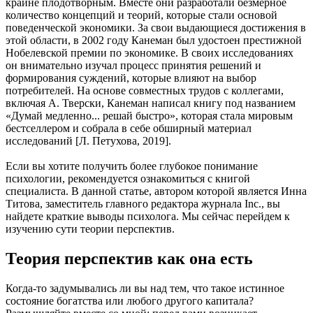
крайне плодотворным. Вместе они разработали безмерное
количество концепций и теорий, которые стали основой
поведенческой экономики. За свои выдающиеся достижения в
этой области, в 2002 году Канеман был удостоен престижной
Нобелевской премии по экономике. В своих исследованиях
он внимательно изучал процесс принятия решений и
формирования суждений, которые влияют на выбор
потребителей. На основе совместных трудов с коллегами,
включая А. Тверски, Канеман написал книгу под названием
«Думай медленно... решай быстро», которая стала мировым
бестселлером и собрала в себе обширный материал
исследований [Л. Петухова, 2019].
Если вы хотите получить более глубокое понимание
психологии, рекомендуется ознакомиться с книгой
специалиста. В данной статье, автором которой является Инна
Титова, заместитель главного редактора журнала Inc., вы
найдете краткие выводы психолога. Мы сейчас перейдем к
изучению сути теории перспектив.
Теория перспектив как она есть
Когда-то задумывались ли вы над тем, что такое истинное
состояние богатства или любого другого капитала?