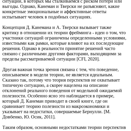
ситуации, в которых мы сталкиваемся с риском потери или
выгоды. Однако, Канеман и Тверски не разъясняют, какие
конкретные эмоциональные и аффективные ответы
испытывает человек в подобных ситуациях.
Концепция Д. Канемана и А. Тверски вызывает также
критику в отношении их теории фрейминга - идеи о том, что
участники ситуаций ограничены определенными условиями,
известными как рамки, которые влияют на их последующие
решения. Однако в реальности принятие решений часто
связано с различными другими факторами, выходящими за
пределы рассматриваемой ситуации [CFI, 2020].
Другая важная точка зрения связана с тем, что поведение,
описываемое в модели теории, не является идеальным.
Сказано так, потому что теория перспектив не охватывает
типичную ситуацию, а скорее нацелена на описание
отклонений реального поведения от модельной ожидаемой
полезности. Особенно ясно это наблюдается в примере,
который Д. Канеман приводит в своей книге, где он
сравнивает теорию полезности из макроэкономики и
указывает на недостатки, совершаемые Бернулли. [М.
Довбенко, Ю. Осик, 2011].
Таким образом, основными недостатками теории перспектив