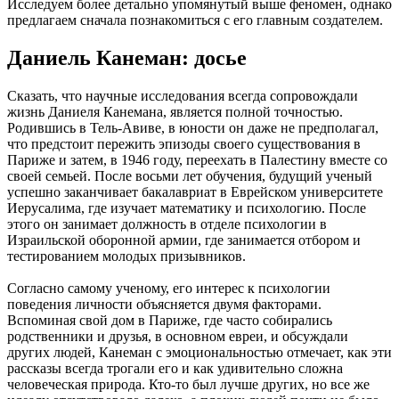
Исследуем более детально упомянутый выше феномен, однако
предлагаем сначала познакомиться с его главным создателем.
Даниель Канеман: досье
Сказать, что научные исследования всегда сопровождали
жизнь Даниеля Канемана, является полной точностью.
Родившись в Тель-Авиве, в юности он даже не предполагал,
что предстоит пережить эпизоды своего существования в
Париже и затем, в 1946 году, переехать в Палестину вместе со
своей семьей. После восьми лет обучения, будущий ученый
успешно заканчивает бакалавриат в Еврейском университете
Иерусалима, где изучает математику и психологию. После
этого он занимает должность в отделе психологии в
Израильской оборонной армии, где занимается отбором и
тестированием молодых призывников.
Согласно самому ученому, его интерес к психологии
поведения личности объясняется двумя факторами.
Вспоминая свой дом в Париже, где часто собирались
родственники и друзья, в основном евреи, и обсуждали
других людей, Канеман с эмоциональностью отмечает, как эти
рассказы всегда трогали его и как удивительно сложна
человеческая природа. Кто-то был лучше других, но все же