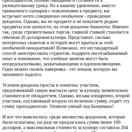
преподавателя, полные ожиданий и готовности к
увлекательному уроку. Но к вашему удивлению, вместо
привычного сценария с пояснениями к предмету, вас
встречает нечто совершенно необычное - проведение
аукциона. Однако, вы не продаете и не покупаете редкие
предметы или ценности, на этом аукционе банкноты. Именно
так, среди стремительных торгов, главной ставкой становится
обычная 20 долларовая купюра. Представьте, сколько
интересных сюжетов и историй могут крыться за этой
необычной инициативой! Возможно, это нестандартный
способ заинтересовать студентов, подарить им незабываемый
опыт и понимание, что учебные занятия могут быть
непредсказуемыми, захватывающими и вдохновляющими.
Одно можно сказать наверняка - это лекция, которую вы
запомните надолго.
Условия аукциона просты и понятны: участник,
предложивший самую высокую цену за купюру, моментально
становится ее обладателем. Однако, весьма изощренно, второй
участник, поставивший вторую по величине сумму, отдает эту
сумму преподавателю. Уловили умный ход Базермана?
И вот что выяснилось: среди множества аукционов, которые
были испытаны, ни разу не предлагалась сумма менее 100
долларов, а максимальная стоимость за купюру составила 204