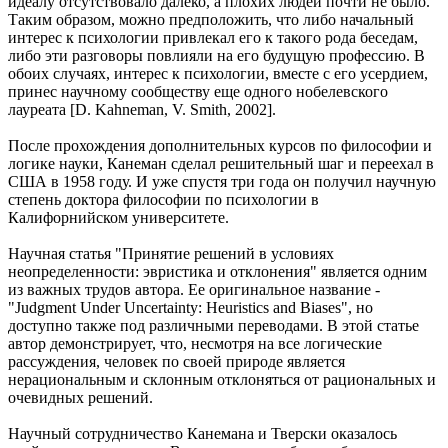
идеалу отсутствовало далеко, а плохих людей почти не было.
Таким образом, можно предположить, что либо начальный
интерес к психологии привлекал его к такого рода беседам,
либо эти разговоры повлияли на его будущую профессию. В
обоих случаях, интерес к психологии, вместе с его усердием,
принес научному сообществу еще одного нобелевского
лауреата [D. Kahneman, V. Smith, 2002].
После прохождения дополнительных курсов по философии и
логике науки, Канеман сделал решительный шаг и переехал в
США в 1958 году. И уже спустя три года он получил научную
степень доктора философии по психологии в
Калифорнийском университете.
Научная статья "Принятие решений в условиях
неопределенности: эвристика и отклонения" является одним
из важных трудов автора. Ее оригинальное название -
"Judgment Under Uncertainty: Heuristics and Biases", но
доступно также под различными переводами. В этой статье
автор демонстрирует, что, несмотря на все логические
рассуждения, человек по своей природе является
нерациональным и склонным отклоняться от рациональных и
очевидных решений.
Научный сотрудничество Канемана и Тверски оказалось