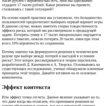
тысяч рублей с вероятностью 90%, либо вы однозначно
отдадите 17 тысяч рублей. Какое решение вы примете,
сталкиваясь с такой ситуацией?
На основе нашей практики мы установили, что большинство
пользователей предпочитают выбирать первый вариант игры.
В данном случае, можно заметить сперва тождественность
эффекта риска, который мы рассматривали в предыдущей
задаче. Потерять сумму в 17 тысяч эмоционально ощущается
намного тяжелее, нежели потерять 20 тысяч, имея при этом
всего 10% вероятность их сохранения.
Почему именно так формируются решения в человеческом
разуме при выборе между потерей и выгодой в условиях
риска? Этот вопрос рассматривается в теории перспектив,
разработанной Д. Канеманом и А. Тверски. Основываясь на
существующих исследованиях, ученые обнаружили ключевые
принципы этой теории. Давайте взглянем на ее основные
компоненты.
Эффект контекста
Или эффект точки отсчета. Данное явление указывает на то,
что даже когда мы полагаем, что принимаем решения на
основе объективных оценок, все же в некоторой степени