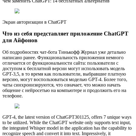
Чем заменить ChatGPT: 14 бесплатных альтернатив
Экран авторизации в ChatGPT
Что из себя представляет приложение ChatGPT
для Айфонов
Об подробностях чат-бота Тинькофф Журнал уже детально
написано ранее. Функциональность приложения немного
отличается от функциональности сайта: пользователи с
доступом к бесплатной версии могут использовать модель
GPT⁠-⁠3,5, в то время как пользователи, выбравшие платную
версию, могут воспользоваться моделью GPT⁠-⁠4. Более того,
чаты синхронизируются, что означает, что можно начать
общение с нейросетью на компьютере и продолжить его на
телефоне.
GPT-4, the latest version of ChatGPT301125, offers 7 unique ways
to be utilized. While the ChatGPT website only supports text input,
the integrated Whisper model in the application has the capability to
recognize speech and convert it into text. Impressively, it