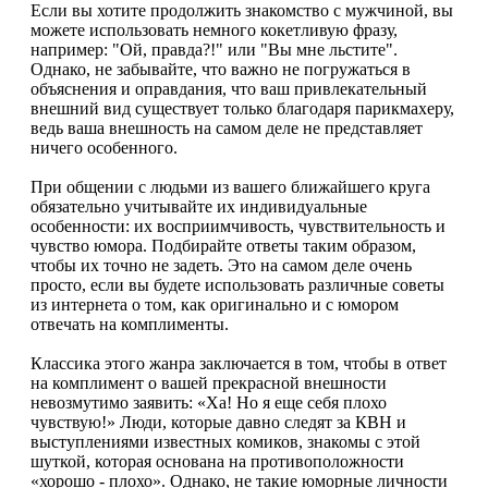
Если вы хотите продолжить знакомство с мужчиной, вы
можете использовать немного кокетливую фразу,
например: "Ой, правда?!" или "Вы мне льстите".
Однако, не забывайте, что важно не погружаться в
объяснения и оправдания, что ваш привлекательный
внешний вид существует только благодаря парикмахеру,
ведь ваша внешность на самом деле не представляет
ничего особенного.
При общении с людьми из вашего ближайшего круга
обязательно учитывайте их индивидуальные
особенности: их восприимчивость, чувствительность и
чувство юмора. Подбирайте ответы таким образом,
чтобы их точно не задеть. Это на самом деле очень
просто, если вы будете использовать различные советы
из интернета о том, как оригинально и с юмором
отвечать на комплименты.
Классика этого жанра заключается в том, чтобы в ответ
на комплимент о вашей прекрасной внешности
невозмутимо заявить: «Ха! Но я еще себя плохо
чувствую!» Люди, которые давно следят за КВН и
выступлениями известных комиков, знакомы с этой
шуткой, которая основана на противоположности
«хорошо - плохо». Однако, не такие юморные личности