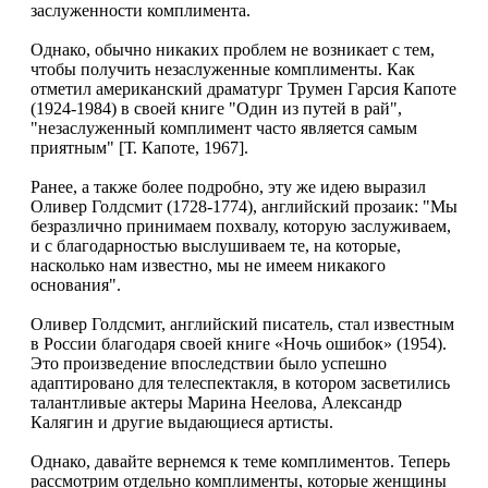
заслуженности комплимента.
Однако, обычно никаких проблем не возникает с тем,
чтобы получить незаслуженные комплименты. Как
отметил американский драматург Трумен Гарсия Капоте
(1924-1984) в своей книге "Один из путей в рай",
"незаслуженный комплимент часто является самым
приятным" [Т. Капоте, 1967].
Ранее, а также более подробно, эту же идею выразил
Оливер Голдсмит (1728-1774), английский прозаик: "Мы
безразлично принимаем похвалу, которую заслуживаем,
и с благодарностью выслушиваем те, на которые,
насколько нам известно, мы не имеем никакого
основания".
Оливер Голдсмит, английский писатель, стал известным
в России благодаря своей книге «Ночь ошибок» (1954).
Это произведение впоследствии было успешно
адаптировано для телеспектакля, в котором засветились
талантливые актеры Марина Неелова, Александр
Калягин и другие выдающиеся артисты.
Однако, давайте вернемся к теме комплиментов. Теперь
рассмотрим отдельно комплименты, которые женщины