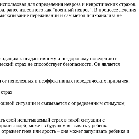
спользовал для определения невроза и невротических страхов.
а, ранее известного как "военный невроз". В процессе лечения
высказывание переживаний и сам метод психоанализа не
риводящим к неадаптивному и нездоровому поведению в
ский страх не способствует безопасности. Он является
ься от неполезных и неэффективных поведенческих привычек.
страх.
рошлой ситуации и связывается с определенным стимулом,
зать свой испытываемый страх в такой ситуации с
рархии людей, может в будущем вызывать у ребенка
тражает гнев или ярость – она может запугивать ребенка и