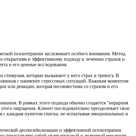
ческой психотерапии заслуживает особого внимания. Метод
го открытиям и эффективному подходу к лечению страхов и
вта и его ценные исследования.
 стимулам, которые вызывают у него страх и тревогу. В
, начиная с наименее стрессовых ситуаций. Важным моментом
и или реакции, которая несовместима со страхом и его
живания. В рамках этого подхода обычно создается "иерархия
и этого ощущения. Клиент последовательно преодолевает свои
тся с каждым пунктом списка, не испытывая эмоциональных и
матической десенсибилизации и эффективной психотерапии
оно представляет собой увлекательный и значимый механизм.