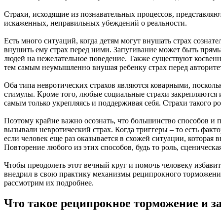
Страхи, исходящие из познавательных процессов, представля
искаженных, неправильных убеждений о реальности.
Есть много ситуаций, когда детям могут внушать страх сознате
внушить ему страх перед ними. Запугивание может быть прямы
людей на нежелательное поведение. Также существуют косвенны
тем самым неумышленно внушая ребенку страх перед авторитет
Оба типа невротических страхов являются коварными, поскольк
стимулы. Кроме того, любые социальные страхи закрепляются 
самым только укрепляясь и поддерживая себя. Страхи такого 
Поэтому крайне важно осознать, что большинство способов и п
вызывали невротический страх. Когда триггеры – то есть факто
если человек еще раз оказывается в схожей ситуации, которая 
Повторение любого из этих способов, будь то роль, сценическа
Чтобы преодолеть этот вечный круг и помочь человеку избави
внедрил в свою практику механизмы реципрокного торможения
рассмотрим их подробнее.
Что такое реципрокное торможение и 