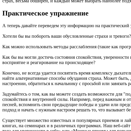
страх, весьма обширен, и каждый может выбрать наиболее под
Практическое упражнение
А теперь давайте переведем эту информацию на практический
Хотели бы вы побороть ваши обусловленные страхи и тревоги?
Как можно использовать методы расслабления (такие как прог
Как бы вы могли достичь состояния спокойствия, уверенности и
восприятие и реагирование на происходящее?
Конечно, не всегда удается посвятить время комплексу дыхате
найти альтернативные способы обуздания страха. Может быть, 
настроении, обратиться к начальнику с просьбой или завязать 
Задумайтесь о том, как вы можете создать возможности для "
спокойствия и внутренней силы. Например, перед важным и о
песней, вспомнить свои предыдущие победы и удачи или предс
подход и начать с нужным настроем решать то, что вызывает б
Существует множество известных и популярных приемов и лайф
книгах, на семинарах и в различных программах. Наш веб-сай
тела для уверенности в себе» или «Мощные приемы для повыш