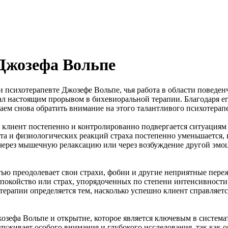
Джозефа Вольпе
 психотерапевте Джозефе Вольпе, чья работа в области поведен
ал настоящим прорывом в бихевиоральной терапии. Благодаря е
аем снова обратить внимание на этого талантливого психотерапе
клиент постепенно и контролированно подвергается ситуациям и
орта и физиологических реакций страха постепенно уменьшается
 через мышечную релаксацию или через возбуждение другой эмоци
тью преодолевает свои страхи, фобии и другие неприятные пере
еспокойство или страх, упорядоченных по степени интенсивност
терапии определяется тем, насколько успешно клиент справляе
жозефа Вольпе и открытие, которое является ключевым в систе
луживает особого внимания и глубокого исследования, так как 