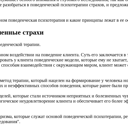
 разобраться в поведенческой психотерапии страхов, и предло
ином поведенческая психотерапия и какие принципы лежат в ее о
ленные страхи
еденческой терапии.
ивном воздействии на поведение клиента. Суть его заключается
ировать у клиента поведенческие модели, которые ему не хватае
м способам взаимодействия с окружающим миром, клиент может 
й метод терапии, который нацелен на формирование у человека 
ых и неэффективных способов поведения, которые ранее были п
оделей, которые стали источником неприятных и болезненных ч
гическое неудовлетворение клиента и обеспечивает его более 
изма, которые служат основой поведенческой психотерапии, ре
едования".