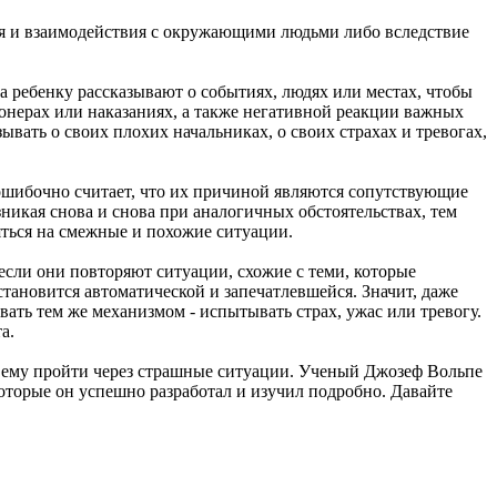
ия и взаимодействия с окружающими людьми либо вследствие
да ребенку рассказывают о событиях, людях или местах, чтобы
онерах или наказаниях, а также негативной реакции важных
вать о своих плохих начальниках, о своих страхах и тревогах,
о ошибочно считает, что их причиной являются сопутствующие
икая снова и снова при аналогичных обстоятельствах, тем
яться на смежные и похожие ситуации.
если они повторяют ситуации, схожие с теми, которые
становится автоматической и запечатлевшейся. Значит, даже
овать тем же механизмом - испытывать страх, ужас или тревогу.
а.
т ему пройти через страшные ситуации. Ученый Джозеф Вольпе
торые он успешно разработал и изучил подробно. Давайте