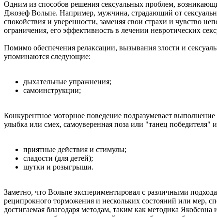
Одним из способов решения сексуальных проблем, возникающих
Джозеф Вольпе. Например, мужчина, страдающий от сексуальн
спокойствия и уверенности, заменяя свои страхи и чувство н
ограничения, его эффективность в лечении невротических сек
Помимо обеспечения релаксации, вызывания злости и сексуал
упоминаются следующие:
дыхательные упражнения;
самоинструкции;
Конкурентное моторное поведение подразумевает выполнение ф
улыбка или смех, самоуверенная поза или "танец победителя" и
приятные действия и стимулы;
сладости (для детей);
шутки и розыгрыши.
Заметно, что Вольпе экспериментировал с различными подход
реципрокного торможения и нескольких состояний или мер, сп
достигаемая благодаря методам, таким как методика Якобсона 