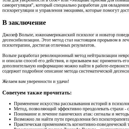
саморегуляция", который специально разработан для овладени
психорегуляции и управления эмоциями, которые помогут дост
В заключение
Джозеф Вольпе, южноамериканский психолог и новатор поведен
десенсибилизации. Этот метод стал настоящим прорывом в леч
психотерапии, достигая отличных результатов.
Вольпе разработал революционный метод нейтрализации невро
и описали способ его действия, и призываем вас применить е
дополнительную информацию можно найти в работе-первоисточ
содержит подробное описание метода систематической десенс
Желаем вам уверенности и удачи!
Советуем также прочитать:
Применение искусства рассказывания историй в психол
Метод, позволяющий эффективно преодолевать страхи - 
Понимание и лечение панических атак: сигналы и метод
Возможно ли найти пути преодоления без психотерапевт
Практическая применимость когнитивно-поведенческой 