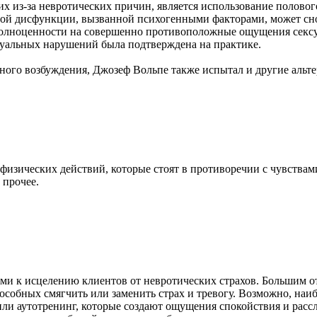
 из-за невротических причин, является использование полового
ой дисфункции, вызванной психогенными факторами, может сно
еполноценности на совершенно противоположные ощущения сексу
суальных нарушений была подтверждена на практике.
ьного возбуждения, Джозеф Вольпе также испытал и другие аль
изических действий, которые стоят в противоречии с чувствам
 прочее.
ами к исцелению клиентов от невротических страхов. Большим 
особных смягчить или заменить страх и тревогу. Возможно, наи
или аутотренинг, которые создают ощущения спокойствия и расс