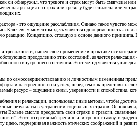
как он обнаружил, что тревога и страх могут быть смягчены или
ченная реакция на страх или тревогу будет снижена или устран
вающих их.
актора - это ощущение расслабления. Однако такое чувство мож
тью. Ключевым моментом здесь является одновременность - совп
вную реакцию. Концепцию, стоящую в основе данного принципа, 
и тревожности, нашел свое применение в практике психотерапи
обствующих преодолению этих состояний, является релаксация 
абленного внутреннего состояния. Этот метод является универс
ммы по самосовершенствованию и личностным изменениям предл
омфорта и настроенности на успех, перед тем как представить 
аемый ресурс – ощущение силы, уверенности и спокойствия, кот
лабления и релаксации, использовал иные методы, чтобы достич
личные результаты в устранении социальных страхов. Основная и
енты Вольпе смогли преодолеть свои страхи и тревоги, связанн
енности". Этот ассертивный тренинг или тренинг самоутвержден
эту идею, подчеркивая важность этических соображений и разви