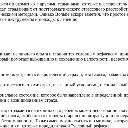
сл ознакомиться с другими терминами, которые исследователь и
ат, страдающих от посттравматического стрессового расстройств
ескими методами. Однако Вольпе вскоре заметил, что простое 
вные инструменты и подходы к лечению.
озникает из личного опыта и становится условным рефлексом, п
торый помогает выживанию и сохранению целостности, невротиче
ы помочь устранить невротический страх и, тем самым, избавит
ротического страха: страх, вызванный условиями, и социальный 
ональное состояние, которое было закреплено в определенной п
ени с возникновением страха.
етно отражается на их лицах, то ребенок может неосознанно свя
ие голоса, особенно со стороны старших по возрасту или по ие
спомощности. То же самое можно сказать и о мимике, которая о
еживаниям, которые породили такой "условный рефлекс".