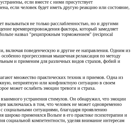
 устранены, если вместе с ними присутствует
ена, если человек будет иметь другую реакцию или состояние,
ет вызываться не только расслабленностью, но и другими
адение времяпрепровождения фактора, который замедляет
Вольпе назвал "реципрокным торможением" (reciprocal
и, включая поведенческую и другие ее направления. Одним из
- особенно прогрессивная мышечная релаксация по методу
альным и применим для различных видов страхов, фобий и
агают множество практических техник и приемов. Одна из
сложную, неприятную или конфликтную ситуацию в своем
орое может ослабить эмоции тревоги и страха.
ь взаимного устранения стимулов. Он обнаружил, что эмоции
дея заключалась в том, что человек не может одновременно
ые с социальными ситуациями, благодаря проявлению
ия широко применялся Вольпе в его практике психотерапии и
тия социальной компетентности, уделяя внимание интересам