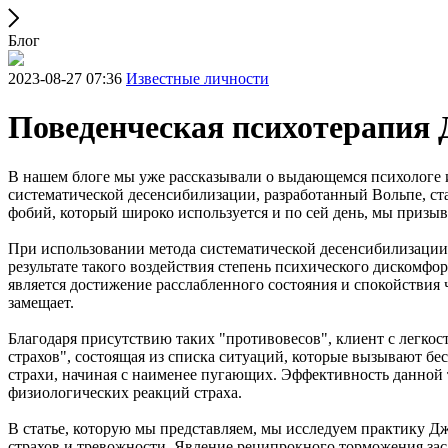
Блог
2023-08-27 07:36
Известные личности
Поведенческая психотерапия 
В нашем блоге мы уже рассказывали о выдающемся психологе и
систематической десенсибилизации, разработанный Вольпе, ст
фобий, который широко используется и по сей день, мы призыв
При использовании метода систематической десенсибилизации 
результате такого воздействия степень психического дискомф
является достижение расслабленного состояния и спокойствия
замещает.
Благодаря присутствию таких "противовесов", клиент с легкос
страхов", состоящая из списка ситуаций, которые вызывают б
страхи, начиная с наименее пугающих. Эффективность данной 
физиологических реакций страха.
В статье, которую мы представляем, мы исследуем практику Д
страхов и тревожности. Явление реципрокного торможения зас