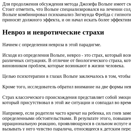
Для продолжения обсуждения метода Джозефа Вольпе имеет смы
Стоит отметить, что Вольпе специализировался на лечении солд
Вольпе комбинировал психоанализ Зигмунда Фрейда с гипнотич
приносят должного эффекта, и он начал искать более эффекти
Невроз и невротические страхи
Начнем с определения невроза в этой парадигме.
Исходя из определения Вольпе, невроз - это страх, который в
различных ситуациях. В отличие от биологического страха, ко
виновником проблем, которые возникают в жизни человека.
Целью психотерапии в глазах Вольпе заключалось в том, чтоб
Кроме того, исследователь обратил внимание на две формы нев
Страх классического происхождения представляет собой эмоци
который присутствовал в этой же ситуации и совпадал во врем
Например, если родители часто кричат на ребенка, их гнев зам
определенными обстоятельствами. В результате этого, повышен
иррациональную реакцию, проявляющуюся в сильном испуге и бе
вызывать у него чувство паралича, относящееся к детским пер