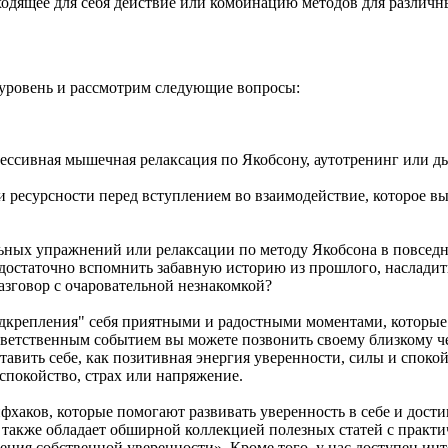
ходящее для себя действие или комбинацию методов для различн
 уровень и рассмотрим следующие вопросы:
рессивная мышечная релаксация по Якобсону, аутотренинг или 
 ресурсности перед вступлением во взаимодействие, которое выз
льных упражнений или релаксации по методу Якобсона в повседне
достаточно вспомнить забавную историю из прошлого, насладитьс
разговор с очаровательной незнакомкой?
подкрепления" себя приятными и радостными моментами, которы
тветственным событием вы можете позвонить своему близкому че
тавить себе, как позитивная энергия уверенности, силы и споко
еспокойство, страх или напряжение.
хаков, которые помогают развивать уверенность в себе и дости
т также обладает обширной коллекцией полезных статей с прак
ения собственной уверенности». Кроме того, у нас доступен ин