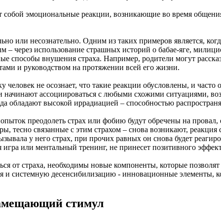
ют собой эмоциональные реакции, возникающие во время общен
льно или несознательно. Одним из таких примеров является, ког
м – через использование страшных историй о бабае-яге, милици
е способы внушения страха. Например, родители могут рассказы
ами и руководством на протяжении всей его жизни.
у человек не осознает, что такие реакции обусловлены, и част
и начинают ассоциироваться с любыми схожими ситуациями, возн
рода обладают высокой иррадиацией – способностью распростран
опыток преодолеть страх или фобию будут обречены на провал, 
ры, тесно связанные с этим страхом – снова возникают, реакция 
вызывала у него страх, при прочих равных он снова будет реагир
я игра или ментальный тренинг, не принесет позитивного эффект
ться от страха, необходимы новые компоненты, которые позволя
 и системную десенсибилизацию - инновационные элементы, ко
замещающий стимул