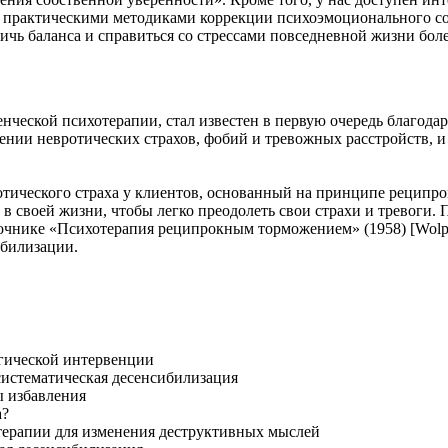
я практическими методиками коррекции психоэмоционального со
ичь баланса и справиться со стрессами повседневной жизни бол
ческой психотерапии, стал известен в первую очередь благода
ении невротических страхов, фобий и тревожных расстройств, и
тического страха у клиентов, основанный на принципе реципро
го в своей жизни, чтобы легко преодолеть свои страхи и трево
нике «Психотерапия реципрокным торможением» (1958) [Wolpe,
ибилизации.
огической интервенции
систематическая десенсибилизация
ы избавления
а?
терапии для изменения деструктивных мыслей