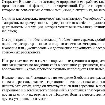
Открытие Вольпе стало настоящим прорывом в его работе, так 
противоположный фактор или их тормозящий. Проще говоря, зау
которые не совместимы с этими эмоциями, в ситуациях, вызы
Один из классических примеров так называемого "лечебного" ф
эмоциями, например, злостью, уверенностью в себе или радос
деятельность, и ситуации, которая может вызвать альтернати
inhibition).
Сегодня принцип, обеспечивающий облегчение страхов, фобий 
наиболее распространенных и широко известных методов, спос
Якобсона или Джейкобсона - и достижение спокойного и рассл
тревожных расстройств.
Интересным является то, что современные тренинги и програ
них заключается во введении себя в состояние уверенности, к
воображении. В этом процессе активно используется так назыв
Вольпе, известный специалист по методике Якобсона для расс
гнева и агрессии, а также ассертивное поведение, показали от
испытывать страх, когда он чувствует гнев или агрессию. Кли
уверенного и настойчивого поведения из состояния "разгоряч
достигал отличных результатов. Позднее, Вольпе пересмотрел 
других участников ситуации.