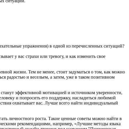
ых ситуаций.
дыхательные упражнения) в одной из перечисленных ситуаций?
ывает у вас страхи или тревогу, и как изменить свое
вной жизни. Тем не менее, стоит задуматься о том, как можно
я радостью и весельем, а затем, уже в таком позитивном
е станут эффективной мотивацией и источником уверенности,
ловеку и попросить его поддержку, насладиться любимой
йствия охватывает вас. Лучше всего найти индивидуальный
гать личностного роста. Такие ценные советы можно найти в
тическими рекомендациями, например, «Лучшие методы языка
терактивный онлайн-тренинг под названием "Психическая