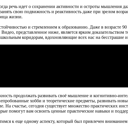
когда речь идет о сохранении активности и остроты мышления д
ранять свою подвижность и реактивность даже при зрелом возра
онца жизни.
ойчивостью и стремлением к образованию. Даже в возрасте 90 
део, представленное ниже, является ярким доказательством тог
 школьным коридорам, вдохновляющие всех нас на бесстрашие и 
можность продолжать развивать своё мышление и когнитивно-инт
 непробованные хобби и теоретические предметы, развивать нов
е. На счастье, сегодня существует множество практических инст
рые помогут вам освоить ценные практические навыки и поддер
тимся к еще одному аспекту, который был привлечен внимание