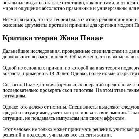
остальные видят его так же отчетливо, как они сами, и относя
мира и ощущения абсолютно правильные и универсальны для вс
Несмотря на то, что эта теория была считана революционной и
основные аргументы против и причины для критики модели П
Критика теории Жана Пиаже
Дальнейшие исследования, проведенные специалистами в данн
дошкольного возраста в целом. Обнаружено, что важные навык
Одной из основных причин, по которой данная теория подвергае
возраста, примерно в 18-20 лет. Однако, более новые открытия
Согласно Пиаже, стадия формальных операций представляет со
последовательно проверять свои гипотезы. На этом этапе такж
ситуациям.
Однако, это далеко от истины. Специалисты выделяют следующ
средой и ситуациями, умеет контролировать свои эмоции. Так
ситуации, не поддаваясь импульсам или своим аффектам.
Этот человек не только может принимать решения, учитывая р
решений и подходов, учитывая все аспекты жизни.