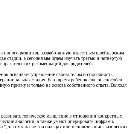
нитивного развития, разработанную известным швейцарским
ве стадии, а сегодня мы будем изучать третью и четвертую
о практических рекомендаций для родителей.
енок осваивает управление своим телом и способность
перациональная стадия. В то время ребенок еще не способен
нную призму и только на основе собственного опыта. Выходя
ают развивать логическое мышление в отношении конкретных
ические аналогии, а также умеют оперировать цифрами.
", таких как счет на пальцах или использование физических