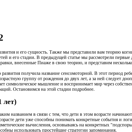
2
азвития и его сущность. Также мы представили вам теорию ког
тей и его стадии. В предыдущей статье мы рассмотрели первые д
правки, внесенные Пиаже в свою теорию, и представим нескольк
о развития получила название сенсомоторной. В этот период реб
зрастную группу от рождения до двух лет, а за ней следует доо
вает символическое мышление и воспринимает мир через собстве
ераций. Остановимся на этой стадии подробнее.
 лет)
аким названием в связи с тем, что дети в этом возрасте начин
 возрасте дети уже способны понимать конкретные события и лог
метические вычисления, основываясь на конкретных "подспорьях
способны использовать простейшие стратегии запоминания.