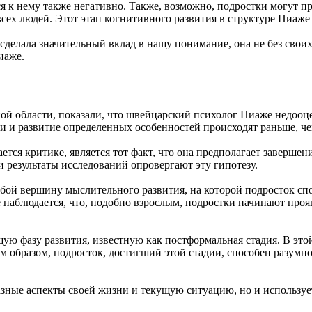
тся к нему также негативно. Также, возможно, подростки могут п
ех людей. Этот этап когнитивного развития в структуре Пиаже 
 сделала значительный вклад в нашу понимание, она не без свои
иаже.
ой области, показали, что швейцарский психолог Пиаже недооц
и и развитие определенных особенностей происходят раньше, че
тся критике, является тот факт, что она предполагает завершен
 и результаты исследований опровергают эту гипотезу.
бой вершину мыслительного развития, на которой подросток сп
е наблюдается, что, подобно взрослым, подростки начинают про
ую фазу развития, известную как постформальная стадия. В эт
им образом, подросток, достигший этой стадии, способен разум
азные аспекты своей жизни и текущую ситуацию, но и использу