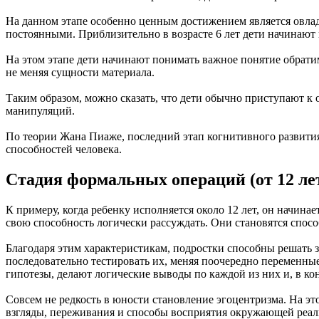
На данном этапе особенно ценным достижением является овлад
постоянными. Приблизительно в возрасте 6 лет дети начинают п
На этом этапе дети начинают понимать важное понятие обратимо
не меняя сущности материала.
Таким образом, можно сказать, что дети обычно приступают к
манипуляций.
По теории Жана Пиаже, последний этап когнитивного развития
способностей человека.
Стадия формальных операций (от 12 ле
К примеру, когда ребенку исполняется около 12 лет, он начин
свою способность логически рассуждать. Они становятся спос
Благодаря этим характеристикам, подростки способны решать 
последовательно тестировать их, меняя поочередно переменны
гипотезы, делают логические выводы по каждой из них и, в к
Совсем не редкость в юности становление эгоцентризма. На эт
взгляды, переживания и способы восприятия окружающей реаль