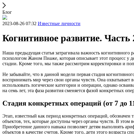
Блог
2023-08-26 07:32
Известные личности
Когнитивное развитие. Часть 
Наша предыдущая статья затрагивала важность когнитивного р
психологом Жаном Пиаже, которая описывает этот процесс у де
стадии. Кроме того, мы также рассмотрим корректировки и по
Не забывайте, что в данной модели первая стадия когнитивног
воспринимать мир через свои органы чувств. Она охватывает во
использовать логические категории и операции, однако осваи
на семь лет, эта фаза развития сменяется фазой конкретных оп
Стадия конкретных операций (от 7 до 11
Этап, известный как период конкретных операций, обозначен т
объектов, тех, которые доступны через органы чувств. В этом
Приобретение данного навыка позволяет детям выполнять ариф
объектов в качестве счетов. Кроме того, дети этого возраста 