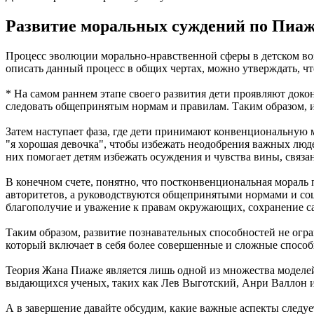
Развитие моральных суждений по Пиа
Процесс эволюции морально-нравственной сферы в детском воз
описать данный процесс в общих чертах, можно утверждать, ч
* На самом раннем этапе своего развития дети проявляют док
следовать общепринятым нормам и правилам. Таким образом, и
Затем наступает фаза, где дети принимают конвенциональную 
"я хорошая девочка", чтобы избежать неодобрения важных люд
них помогает детям избежать осуждения и чувства вины, связ
В конечном счете, понятно, что постконвенциональная мораль 
авторитетов, а руководствуются общепринятыми нормами и со
благополучие и уважение к правам окружающих, сохранение са
Таким образом, развитие познавательных способностей не ог
который включает в себя более совершенные и сложные спосо
Теория Жана Пиаже является лишь одной из множества моделей
выдающихся ученых, таких как Лев Выготский, Анри Валлон и
А в завершение давайте обсудим, какие важные аспекты следу