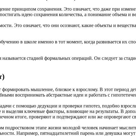
ение принципом сохранения. Это означает, что даже при измене
остигать идею сохранения количества, а понимание объема и вес
сти. Это означает, что они осознают, какие объекты и вещества
 обучению в школе именно в тот момент, когда развивается их 
 называется стадией формальных операций. Он следует за стад
т)
ает формировать мышление, близкое к взрослому. В этот период
обными воспринимать абстрактные идеи и работать с гипотетич
задачи с помощью дедукции и проверки гипотез, подобно взрос
е и выделяя ключевые факторы, влияющие на результаты. В доп
онечном итоге, проверяют и подтверждают или же опровергают 
ом подростковом этапе жизни молодой человек начинает мыслить 
ности. Например, пятнадцатилетний парень или девушка могут п