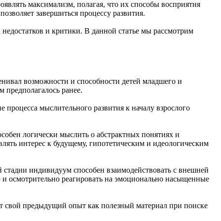
роявлять максимализм, полагая, что их способы восприятия
позволяет завершиться процессу развития.
х недостатков и критики. В данной статье мы рассмотрим
енивал возможности и способности детей младшего и
м предполагалось ранее.
ие процесса мыслительного развития к началу взрослого
особен логически мыслить о абстрактных понятиях и
являть интерес к будущему, гипотетическим и идеологическим
ой стадии индивидуум способен взаимодействовать с внешней
но и осмотрительно реагировать на эмоционально насыщенные
ет свой предыдущий опыт как полезный материал при поиске