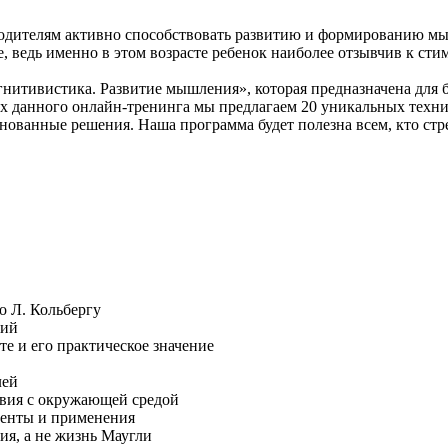
родителям активно способствовать развитию и формированию мы
е, ведь именно в этом возрасте ребенок наиболее отзывчив к ст
итивистика. Развитие мышления», которая предназначена для бол
ках данного онлайн-тренинга мы предлагаем 20 уникальных тех
нованные решения. Наша программа будет полезна всем, кто ст
о Л. Кольбергу
тий
те и его практическое значение
лей
твия с окружающей средой
менты и применения
ия, а не жизнь Маугли