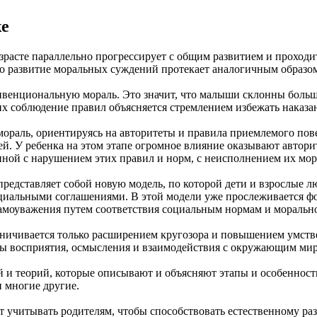
же
расте параллельно прогрессирует с общим развитием и проходит
то развитие моральных суждений протекает аналогичным образо
онвенциональную мораль. Это значит, что малыши склонны больш
х соблюдение правил объясняется стремлением избежать наказан
мораль, ориентируясь на авторитеты и правила приемлемого по
ей. У ребенка на этом этапе огромное влияние оказывают автор
анной с нарушением этих правил и норм, с неисполнением их мор
представляет собой новую модель, по которой дети и взрослые 
циальными соглашениями. В этой модели уже прослеживается ф
моуважения путем соответствия социальным нормам и морально-
раничивается только расширением кругозора и повышением умст
бы восприятия, осмысления и взаимодействия с окружающим мир
 и теорий, которые описывают и объясняют этапы и особенност
 многие другие.
ет учитывать родителям, чтобы способствовать естественному р