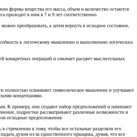
нии формы вещества его масса, объем и количество остаются
а приходит к ним в 7 и 9 лет соответственно.
 можно преобразовать, а затем вернуть в исходное состояние,
способность к логическому мышлению и выполнению логических
ией конкретных операций и означает расцвет мыслительных
 дети полностью осваивают символическое мышление и улучшают
ескими концепциями.
лым. К примеру, они создают набор предположений и начинают
олнение, подростки рассматривают различные возможности и
свои исходные предположения.
в стремлении к тому, чтобы все остальные разделяли его
адать духом из-за единственного прыщика, думая, что все