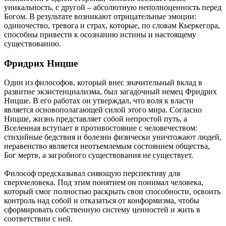
уникальность, с другой – абсолютную неполноценность перед
Богом. В результате возникают отрицательные эмоции:
одиночество, тревога и страх, которые, по словам Кьеркегора,
способны привести к осознанию истины и настоящему
существованию.
Фридрих Ницше
Один из философов, который внес значительный вклад в
развитие экзистенциализма, был загадочный немец Фридрих
Ницше. В его работах он утверждал, что воля к власти
является основополагающей силой этого мира. Согласно
Ницше, жизнь представляет собой непростой путь, а
Вселенная вступает в противостояние с человечеством:
стихийные бедствия и болезни физически уничтожают людей,
неравенство является неотъемлемым состоянием общества,
Бог мертв, а загробного существования не существует.
Философ предсказывал сияющую перспективу для
сверхчеловека. Под этим понятием он понимал человека,
который смог полностью раскрыть свои способности, освоить
контроль над собой и отказаться от конформизма, чтобы
сформировать собственную систему ценностей и жить в
соответствии с ней.