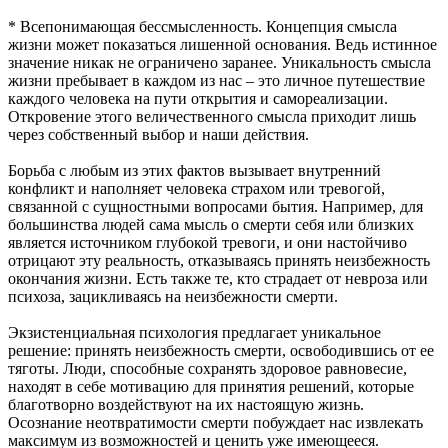
* Всепонимающая бессмысленность. Концепция смысла
жизни может показаться лишенной основания. Ведь истинное
значение никак не ограничено заранее. Уникальность смысла
жизни пребывает в каждом из нас – это личное путешествие
каждого человека на пути открытия и самореализации.
Откровение этого величественного смысла приходит лишь
через собственный выбор и наши действия.
Борьба с любым из этих фактов вызывает внутренний
конфликт и наполняет человека страхом или тревогой,
связанной с сущностными вопросами бытия. Например, для
большинства людей сама мысль о смерти себя или близких
является источником глубокой тревоги, и они настойчиво
отрицают эту реальность, отказываясь принять неизбежность
окончания жизни. Есть также те, кто страдает от невроза или
психоза, зацикливаясь на неизбежности смерти.
Экзистенциальная психология предлагает уникальное
решение: принять неизбежность смерти, освободившись от ее
тяготы. Люди, способные сохранять здоровое равновесие,
находят в себе мотивацию для принятия решений, которые
благотворно воздействуют на их настоящую жизнь.
Осознание неотвратимости смерти побуждает нас извлекать
максимум из возможностей и ценить уже имеющееся.