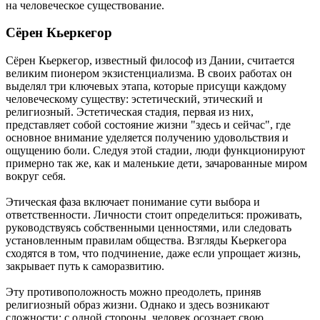
на человеческое существование.
Сёрен Кьеркегор
Сёрен Кьеркегор, известный философ из Дании, считается
великим пионером экзистенциализма. В своих работах он
выделял три ключевых этапа, которые присущи каждому
человеческому существу: эстетический, этический и
религиозный. Эстетическая стадия, первая из них,
представляет собой состояние жизни "здесь и сейчас", где
основное внимание уделяется получению удовольствия и
ощущению боли. Следуя этой стадии, люди функционируют
примерно так же, как и маленькие дети, зачарованные миром
вокруг себя.
Этическая фаза включает понимание сути выбора и
ответственности. Личности стоит определиться: проживать,
руководствуясь собственными ценностями, или следовать
установленным правилам общества. Взгляды Кьеркегора
сходятся в том, что подчинение, даже если упрощает жизнь,
закрывает путь к саморазвитию.
Эту противоположность можно преодолеть, приняв
религиозный образ жизни. Однако и здесь возникают
сложности: с одной стороны, человек осознает свою