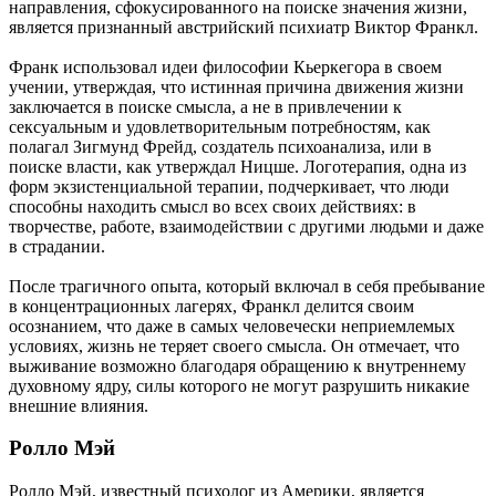
направления, сфокусированного на поиске значения жизни,
является признанный австрийский психиатр Виктор Франкл.
Франк использовал идеи философии Кьеркегора в своем
учении, утверждая, что истинная причина движения жизни
заключается в поиске смысла, а не в привлечении к
сексуальным и удовлетворительным потребностям, как
полагал Зигмунд Фрейд, создатель психоанализа, или в
поиске власти, как утверждал Ницше. Логотерапия, одна из
форм экзистенциальной терапии, подчеркивает, что люди
способны находить смысл во всех своих действиях: в
творчестве, работе, взаимодействии с другими людьми и даже
в страдании.
После трагичного опыта, который включал в себя пребывание
в концентрационных лагерях, Франкл делится своим
осознанием, что даже в самых человечески неприемлемых
условиях, жизнь не теряет своего смысла. Он отмечает, что
выживание возможно благодаря обращению к внутреннему
духовному ядру, силы которого не могут разрушить никакие
внешние влияния.
Ролло Мэй
Ролло Мэй, известный психолог из Америки, является