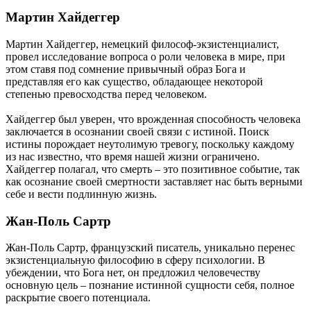
Мартин Хайдеггер
Мартин Хайдеггер, немецкий философ-экзистенциалист,
провел исследование вопроса о роли человека в мире, при
этом ставя под сомнение привычный образ Бога и
представляя его как существо, обладающее некоторой
степенью превосходства перед человеком.
Хайдеггер был уверен, что врожденная способность человека
заключается в осознании своей связи с истиной. Поиск
истины порождает неутолимую тревогу, поскольку каждому
из нас известно, что время нашей жизни ограничено.
Хайдеггер полагал, что смерть – это позитивное событие, так
как осознание своей смертности заставляет нас быть верными
себе и вести подлинную жизнь.
Жан-Поль Сартр
Жан-Поль Сартр, французский писатель, уникально перенес
экзистенциальную философию в сферу психологии. В
убеждении, что Бога нет, он предложил человечеству
основную цель – познание истинной сущности себя, полное
раскрытие своего потенциала.