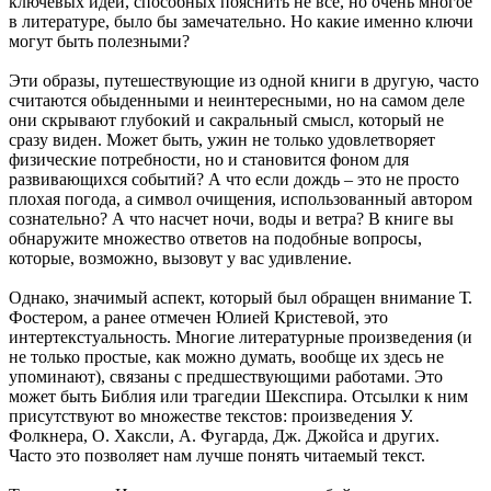
ключевых идей, способных пояснить не все, но очень многое
в литературе, было бы замечательно. Но какие именно ключи
могут быть полезными?
Эти образы, путешествующие из одной книги в другую, часто
считаются обыденными и неинтересными, но на самом деле
они скрывают глубокий и сакральный смысл, который не
сразу виден. Может быть, ужин не только удовлетворяет
физические потребности, но и становится фоном для
развивающихся событий? А что если дождь – это не просто
плохая погода, а символ очищения, использованный автором
сознательно? А что насчет ночи, воды и ветра? В книге вы
обнаружите множество ответов на подобные вопросы,
которые, возможно, вызовут у вас удивление.
Однако, значимый аспект, который был обращен внимание Т.
Фостером, а ранее отмечен Юлией Кристевой, это
интертекстуальность. Многие литературные произведения (и
не только простые, как можно думать, вообще их здесь не
упоминают), связаны с предшествующими работами. Это
может быть Библия или трагедии Шекспира. Отсылки к ним
присутствуют во множестве текстов: произведения У.
Фолкнера, О. Хаксли, А. Фугарда, Дж. Джойса и других.
Часто это позволяет нам лучше понять читаемый текст.