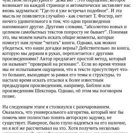
возникает на каждой странице и автоматически заставляет нас
вновь задуматься: "Где-то я уже встречал подобное". И эта
мысль не появляется случайно - как считает Т. Фостер, нет
ничего удивительного в том, что одни произведения
напоминают другие. Другими словами, "абсолютно новых и
целиком самобытных текстов попросту не бывает". Понимая
это, мы можем начать искать общие моменты, которые
помогут нам лучше "читать" книги. Однако, как можно
убедиться, что наши догадки верны? Действительно ли книга,
которую мы держим в руках, переплетается с другими
произведениями? Автор предлагает простой метод, который
он называет "проверкой на резонанс". Если во время чтения
мы не испытываем ощущения, что в тексте присутствует что-
то большее, выходящее за рамки его темы и структуры, то
настало время искать отсылки к более известным
предыдущим произведениям, например, Библии или
произведениям Шекспира. Однако, об этом мы поговорим
позже.
На следующем этапе я столкнулся с разочарованием.
Оказалось, что универсального алгоритма, который мог бы
помочь мне полностью понять авторскую задумку, не
существует. Наверное, было глупо надеяться на его наличие,
но я всё же рассчитывал на это. Хотя получить несколько