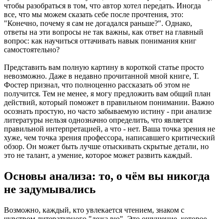
чтобы разобраться в том, что автор хотел передать. Иногда
все, что мы можем сказать себе после прочтения, это:
"Конечно, почему я сам не догадался раньше?". Однако,
ответы на эти вопросы не так важны, как ответ на главный
вопрос: как научиться оттачивать навык понимания книг
самостоятельно?
Представить вам полную картину в короткой статье просто
невозможно. Даже в недавно прочитанной мной книге, Т.
Фостер признал, что полноценно рассказать об этом не
получится. Тем не менее, я могу предложить вам общий план
действий, который поможет в правильном понимании. Важно
осознать простую, но часто забываемую истину - при анализе
литературы нельзя однозначно определить, что является
правильной интерпретацией, а что - нет. Ваша точка зрения не
хуже, чем точка зрения профессора, написавшего критический
обзор. Он может быть лучше отыскивать скрытые детали, но
это не талант, а умение, которое может развить каждый.
Основы анализа: то, о чём вы никогда
не задумывались
Возможно, каждый, кто увлекается чтением, знаком с
чувством литературного "дежа вю". Это ощущение, которое