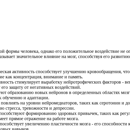
ой формы человека, однако его положительное воздействие не 
азывает значительное влияние на мозг, способствуя его развитию
еская активность способствует улучшению кровообращения, что 
ие как концентрация, внимание и память.
вность стимулирует выработку нейротрофических факторов - в
 его защиту от негативных воздействий.
ют образованию новых нейронов в определенных областях мозга
к обучению и адаптации.
 повлиять на уровни нейромедиаторов, таких как серотонин и д
ю стресса, тревожности и депрессии.
способствуют формированию здоровых привычек, таких как регул
меет прямое отражение на работе мозга.
особствует увеличению пластичности мозга - его способности к 
новых навыков.