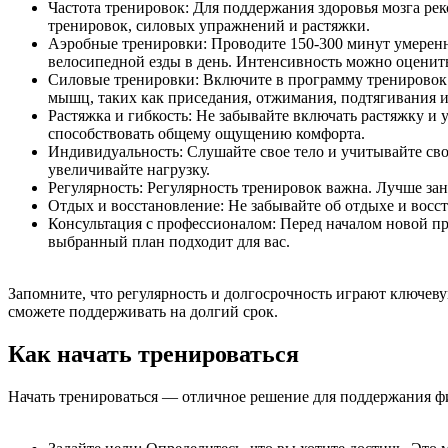
Частота тренировок: Для поддержания здоровья мозга рек
тренировок, силовых упражнений и растяжки.
Аэробные тренировки: Проводите 150-300 минут умеренно
велосипедной езды в день. Интенсивность можно оценить
Силовые тренировки: Включите в программу тренировок 
мышц, таких как приседания, отжимания, подтягивания и 
Растяжка и гибкость: Не забывайте включать растяжку и
способствовать общему ощущению комфорта.
Индивидуальность: Слушайте свое тело и учитывайте сво
увеличивайте нагрузку.
Регулярность: Регулярность тренировок важна. Лучше за
Отдых и восстановление: Не забывайте об отдыхе и восс
Консультация с профессионалом: Перед началом новой пр
выбранный план подходит для вас.
Запомните, что регулярность и долгосрочность играют ключев
сможете поддерживать на долгий срок.
Как начать тренироваться
Начать тренироваться — отличное решение для поддержания фи