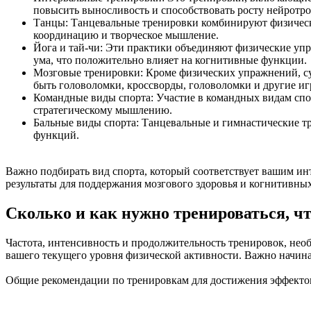
повысить выносливость и способствовать росту нейротр
Танцы: Танцевальные тренировки комбинируют физическу
координацию и творческое мышление.
Йога и тай-чи: Эти практики объединяют физические уп
ума, что положительно влияет на когнитивные функции.
Мозговые тренировки: Кроме физических упражнений, су
быть головоломки, кроссворды, головоломки и другие и
Командные виды спорта: Участие в командных видам спор
стратегическому мышлению.
Бальные виды спорта: Танцевальные и гимнастические т
функций.
Важно подбирать вид спорта, который соответствует вашим ин
результаты для поддержания мозгового здоровья и когнитивны
Сколько и как нужно тренироваться, ч
Частота, интенсивность и продолжительность тренировок, нео
вашего текущего уровня физической активности. Важно начина
Общие рекомендации по тренировкам для достижения эффектов 