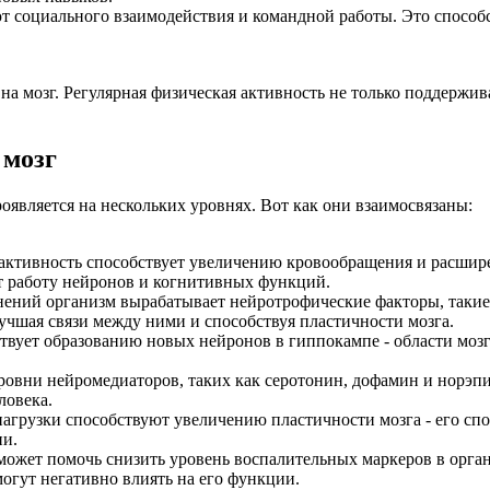
т социального взаимодействия и командной работы. Это способ
а мозг. Регулярная физическая активность не только поддержив
 мозг
оявляется на нескольких уровнях. Вот как они взаимосвязаны:
 активность способствует увеличению кровообращения и расшире
ет работу нейронов и когнитивных функций.
ений организм вырабатывает нейротрофические факторы, такие
чшая связи между ними и способствуя пластичности мозга.
твует образованию новых нейронов в гиппокампе - области мозга
овни нейромедиаторов, таких как серотонин, дофамин и норэпи
ловека.
агрузки способствуют увеличению пластичности мозга - его спо
ии.
может помочь снизить уровень воспалительных маркеров в орган
могут негативно влиять на его функции.