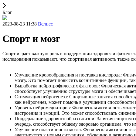
Блог
2023-08-23 11:38
Велнес
Спорт и мозг
Спорт играет важную роль в поддержании здоровья и физическ
исследования показывают, что спортивная активность также ок
Улучшение кровообращения и поставка кислорода: Физич
мозгу. Это помогает повысить когнитивные функции, так
Выработка нейротрофических факторов: Физическая акти
способствует улучшению структуры мозга и обеспечивает
Стимуляция нейрогенеза: Спортивные занятия способству
как нейрогенез, может помочь в улучшении способности 
Уровень нейромедиаторов: Физическая активность может
настроения и эмоций. Это может способствовать снижени
Поддержание здорового образа жизни: Занятия спортом 
очередь, способствует общему здоровью организма, что и
Улучшение пластичности мозга: Физическая активность сп
адаптируется к новым ситуациям, обучению и развитию 