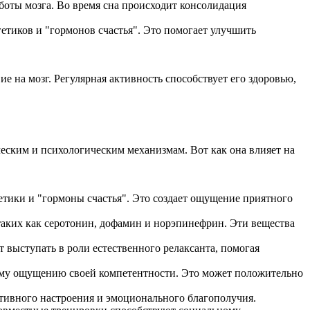
боты мозга. Во время сна происходит консолидация
етиков и "гормонов счастья". Это помогает улучшить
 на мозг. Регулярная активность способствует его здоровью,
еским и психологическим механизмам. Вот как она влияет на
тики и "гормоны счастья". Это создает ощущение приятного
аких как серотонин, дофамин и норэпинефрин. Эти вещества
 выступать в роли естественного релаксанта, помогая
ему ощущению своей компетентности. Это может положительно
тивного настроения и эмоционального благополучия.