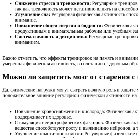
Снижение стресса и тревожности:
Регулярные тренировк
так как тревожность может негативно влиять на способн
Улучшение сна:
Регулярная физическая активность спос
внимание.
Повышение общей энергии и бодрости:
Физическая акт
продуктивным и внимательным рабочим или учебным за
Систематичность и дисциплина:
Регулярные тренировки
вниманием.
Важно отметить, что эффекты тренировок на память и внимани
умеренная физическая активность, в сочетании с здоровым об
Можно ли защитить мозг от старения 
Да, физические нагрузки могут сыграть важную роль в защите
положительное влияние регулярной физической активности на з
Повышение кровоснабжения и кислорода: Физическая акт
поддерживает их здоровье.
Стимуляция нейротрофических факторов: Физическая акт
вещества способствуют росту и выживанию нейронов, а 
Улучшение пластичности мозга: Регулярные физические н