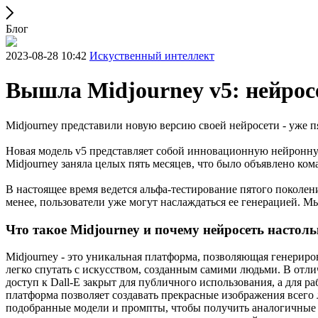
Блог
2023-08-28 10:42
Искуственный интеллект
Вышла Midjourney v5: нейрос
Midjourney представили новую версию своей нейросети - уже 
Новая модель v5 представляет собой инновационную нейронную
Midjourney заняла целых пять месяцев, что было объявлено ко
В настоящее время ведется альфа-тестирование пятого поколе
менее, пользователи уже могут наслаждаться ее генерацией. Мы
Что такое Midjourney и почему нейросеть настол
Midjourney - это уникальная платформа, позволяющая генериро
легко спутать с искусством, созданным самими людьми. В отлич
доступ к Dall-E закрыт для публичного использования, а для р
платформа позволяет создавать прекрасные изображения всего л
подобранные модели и промпты, чтобы получить аналогичные ре