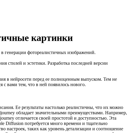
стичные картинки
е в генерации фотореалистичных изображений.
я стилей и эстетики. Разработка последней версии
ния в нейросети перед ее полноценным выпуском. Тем не
 с вами тем, что в ней появилось нового.
исания. Ее результаты настолько реалистичны, что их можно
Midjourney обладает значительными преимуществами. Например,
djourney отличается своей простотой и доступностью. Эта
le Diffusion потребуется много времени и тщательно
тво настроек, таких как уровень детализации и соотношение