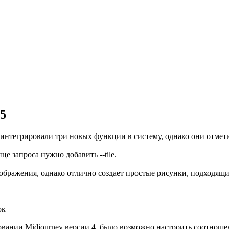
5
интегрировали три новых функции в систему, однако они отмети
апроса нужно добавить ⁠-⁠⁠-⁠tile.
бражения, однако отлично создает простые рисунки, подходящие
ок
ании Midjourney версии 4, было возможно настроить соотношение