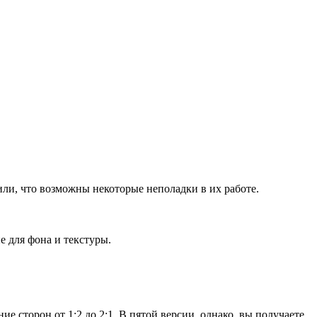
ли, что возможны некоторые неполадки в их работе.
 для фона и текстуры.
 сторон от 1:2 до 2:1. В пятой версии, однако, вы получаете