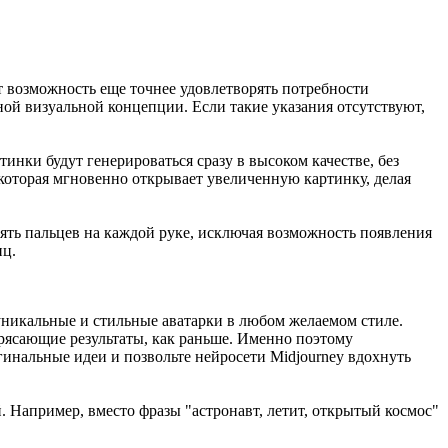
т возможность еще точнее удовлетворять потребности
ой визуальной концепции. Если такие указания отсутствуют,
тинки будут генерироваться сразу в высоком качестве, без
которая мгновенно открывает увеличенную картинку, делая
пять пальцев на каждой руке, исключая возможность появления
иц.
уникальные и стильные аватарки в любом желаемом стиле.
трясающие результаты, как раньше. Именно поэтому
нальные идеи и позвольте нейросети Midjourney вдохнуть
. Например, вместо фразы "астронавт, летит, открытый космос"