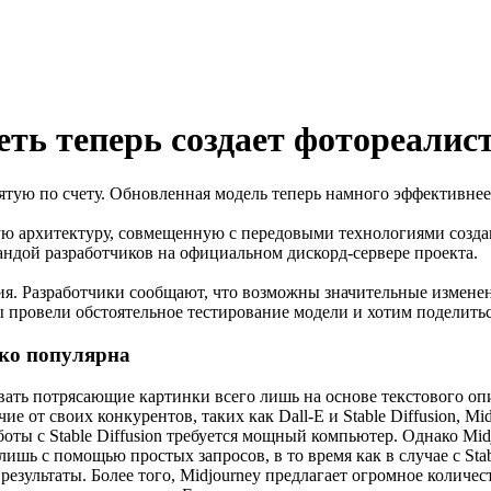
еть теперь создает фотореали
пятую по счету. Обновленная модель теперь намного эффективне
 архитектуру, совмещенную с передовыми технологиями создани
мандой разработчиков на официальном дискорд-сервере проекта.
ния. Разработчики сообщают, что возможны значительные измене
 провели обстоятельное тестирование модели и хотим поделиться
ько популярна
вать потрясающие картинки всего лишь на основе текстового оп
ие от своих конкурентов, таких как Dall-E и Stable Diffusion, 
аботы с Stable Diffusion требуется мощный компьютер. Однако Mi
ишь с помощью простых запросов, в то время как в случае с Stab
зультаты. Более того, Midjourney предлагает огромное количес