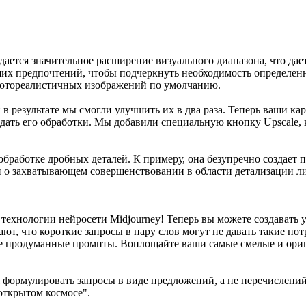
ается значительное расширение визуального диапазона, что дае
их предпочтений, чтобы подчеркнуть необходимость определенн
 фотореалистичных изображений по умолчанию.
в результате мы смогли улучшить их в два раза. Теперь ваши кар
ать его обработки. Мы добавили специальную кнопку Upscale, 
обработке дробных деталей. К примеру, она безупречно создает 
и о захватывающем совершенствовании в области детализации л
ехнологии нейросети Midjourney! Теперь вы можете создавать 
т, что короткие запросы в пару слов могут не давать такие по
е продуманные промпты. Воплощайте ваши самые смелые и ориги
 формулировать запросы в виде предложений, а не перечислений
открытом космосе".