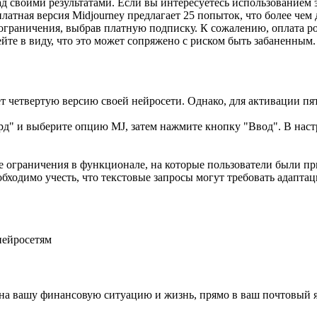
ад своими результатами. Если вы интересуетесь использованием
платная версия Midjourney предлагает 25 попыток, что более чем
ограничения, выбрав платную подписку. К сожалению, оплата р
ейте в виду, что это может сопряжено с риском быть забаненным.
т четвертую версию своей нейросети. Однако, для активации пя
орд" и выберите опцию MJ, затем нажмите кнопку "Ввод". В наст
е ограничения в функционале, на которые пользователи были п
еобходимо учесть, что текстовые запросы могут требовать адапта
 нейросетям
на вашу финансовую ситуацию и жизнь, прямо в ваш почтовый я