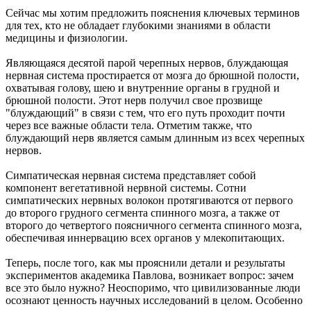
Сейчас мы хотим предложить пояснения ключевых терминов
для тех, кто не обладает глубокими знаниями в области
медицины и физиологии.
Являющаяся десятой парой черепных нервов, блуждающая
нервная система простирается от мозга до брюшной полости,
охватывая голову, шею и внутренние органы в грудной и
брюшной полости. Этот нерв получил свое прозвище
"блуждающий" в связи с тем, что его путь проходит почти
через все важные области тела. Отметим также, что
блуждающий нерв является самым длинным из всех черепных
нервов.
Симпатическая нервная система представляет собой
компонент вегетативной нервной системы. Сотни
симпатических нервных волокон протягиваются от первого
до второго грудного сегмента спинного мозга, а также от
второго до четвертого поясничного сегмента спинного мозга,
обеспечивая иннервацию всех органов у млекопитающих.
Теперь, после того, как мы прояснили детали и результаты
экспериментов академика Павлова, возникает вопрос: зачем
все это было нужно? Неоспоримо, что цивилизованные люди
осознают ценность научных исследований в целом. Особенно