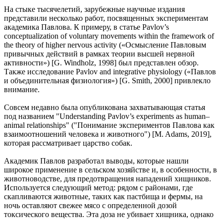
На стыке тысячелетий, зарубежные научные издания
представили несколько работ, посвященных экспериментам
академика Павлова. К примеру, в статье Pavlov’s
conceptualization of voluntary movements within the framework of
the theory of higher nervous activity («Осмысление Павловым
привычных действий в рамках теории высшей нервной
активности») [G. Windholz, 1998] был представлен обзор.
Также исследование Pavlov and integrative physiology («Павлов
и объединительная физиология») [G. Smith, 2000] привлекло
внимание.
Совсем недавно была опубликована захватывающая статья
под названием "Understanding Pavlov’s experiments as human–
animal relationships" ("Понимание экспериментов Павлова как
взаимоотношений человека и животного") [M. Adams, 2019],
которая рассматривает царство собак.
Академик Павлов разработал выводы, которые нашли
широкое применение в сельском хозяйстве и, в особенности, в
животноводстве, для предотвращения нападений хищников.
Используется следующий метод: рядом с районами, где
скапливаются животные, таких как пастбища и фермы, на
ночь оставляют свежее мясо с определенной дозой
токсического вещества. Эта доза не убивает хищника, однако