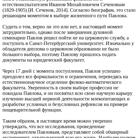
естествоиспытателем Иваном Михайловичем Сеченовым
(1829-1905) [И. Сеченов, 2014]. Согласно биографам, это стало
решающим моментом в выборе жизненного пути Павлова.
Судить о том, верно ли это или нет, в настоящий момент
затруднительно, однако после завершения духовной
семинарии Павлов решил пойти не на церковную службу, а
поступить в Санкт-Петербургский университет. Изначально у
обладателя диплома о церковном образовании не было
большого выбора, поэтому Павлову пришлось подать
документы на юридический факультет.
Через 17 дней с момента поступления, Павлов успешно
преодолел все формальности и ограничения, переведясь на
естественнонаучное отделение физико-математического
факультета. Уверенность в своем выборе профессии не
покидала Павлова, и он посвятил всю свою научную карьеру
изучению высшей нервной деятельности млекопитающих и
разработке условных и безусловных рефлексов на примере
пищеварительной функции.
Таким образом, в настоящее время можно уверенно
утверждать, что все исследования, проведенные
исследователем Павловым, представляют собой обширный
эксперимент, охватывающий всю его жизнь. Наиболее полное