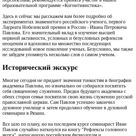
образовательной программе «Когнитивистика».
Здесь и сейчас мы расскажем вам более подробно об
экспериментах знаменитого российского ученого, первого
Лауреата Нобелевской премии в России - Ивана Петровича
Павлова. Его значительный вклад в изучение высшей
нервной активности, условных и безусловных рефлексов
неоценим и вдохновил на множество последующих
исследований новое поколение ученых. Безусловно, мы также
не забудем упомянуть несколько слов о самом ученом.
Исторический экскурс
Многие сегодня не придают значения тонкостям в биографии
академика Павлова, но изначально он собирался посвятить
себя священному служению. Предки будущего академика с
обеих сторон семьи посвятили свою жизнь служению русской
православной церкви. Сам Павлов успешно закончил
духовное училище и затем продолжил обучение в духовной
семинарии в Рязани.
Все шло по плану, но на последнем курсе семинарист Иван
Павлов случайно наткнулся на книгу "Рефлексы головного
мозга", написанную российским физиологом и