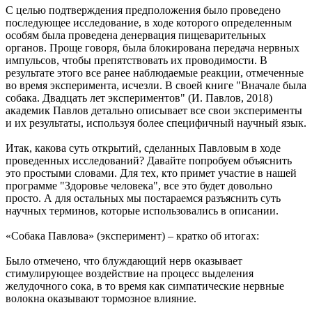
С целью подтверждения предположения было проведено
последующее исследование, в ходе которого определенным
особям была проведена денервация пищеварительных
органов. Проще говоря, была блокирована передача нервных
импульсов, чтобы препятствовать их проводимости. В
результате этого все ранее наблюдаемые реакции, отмеченные
во время эксперимента, исчезли. В своей книге "Вначале была
собака. Двадцать лет экспериментов" (И. Павлов, 2018)
академик Павлов детально описывает все свои эксперименты
и их результаты, используя более специфичный научный язык.
Итак, какова суть открытий, сделанных Павловым в ходе
проведенных исследований? Давайте попробуем объяснить
это простыми словами. Для тех, кто примет участие в нашей
программе "Здоровье человека", все это будет довольно
просто. А для остальных мы постараемся разъяснить суть
научных терминов, которые использовались в описании.
«Собака Павлова» (эксперимент) – кратко об итогах:
Было отмечено, что блуждающий нерв оказывает
стимулирующее воздействие на процесс выделения
желудочного сока, в то время как симпатические нервные
волокна оказывают тормозное влияние.