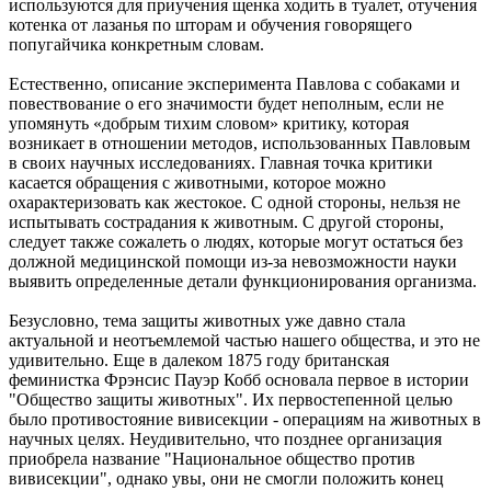
используются для приучения щенка ходить в туалет, отучения
котенка от лазанья по шторам и обучения говорящего
попугайчика конкретным словам.
Естественно, описание эксперимента Павлова с собаками и
повествование о его значимости будет неполным, если не
упомянуть «добрым тихим словом» критику, которая
возникает в отношении методов, использованных Павловым
в своих научных исследованиях. Главная точка критики
касается обращения с животными, которое можно
охарактеризовать как жестокое. С одной стороны, нельзя не
испытывать сострадания к животным. С другой стороны,
следует также сожалеть о людях, которые могут остаться без
должной медицинской помощи из-за невозможности науки
выявить определенные детали функционирования организма.
Безусловно, тема защиты животных уже давно стала
актуальной и неотъемлемой частью нашего общества, и это не
удивительно. Еще в далеком 1875 году британская
феминистка Фрэнсис Пауэр Кобб основала первое в истории
"Общество защиты животных". Их первостепенной целью
было противостояние вивисекции - операциям на животных в
научных целях. Неудивительно, что позднее организация
приобрела название "Национальное общество против
вивисекции", однако увы, они не смогли положить конец