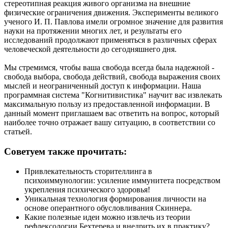
стереотипная реакция живого организма на внешние
физические ограничения движения. Эксперименты великого
ученого И. П. Павлова имели огромное значение для развития
науки на протяжении многих лет, и результаты его
исследований продолжают применяться в различных сферах
человеческой деятельности до сегодняшнего дня.
Мы стремимся, чтобы ваша свобода всегда была надежной -
свобода выбора, свобода действий, свобода выражения своих
мыслей и неограниченный доступ к информации. Наша
программная система "Когнитивистика" научит вас извлекать
максимальную пользу из предоставленной информации. В
данный момент приглашаем вас ответить на вопрос, который
наиболее точно отражает вашу ситуацию, в соответствии со
статьей.
Советуем также прочитать:
Привлекательность сторителлинга в
психоиммунологии: усиление иммунитета посредством
укрепления психического здоровья!
Уникальная технология формирования личности на
основе оперантного обусловливания Скиннера.
Какие полезные идеи можно извлечь из теории
рефлексологии Бехтерева и внедрить их в практику?