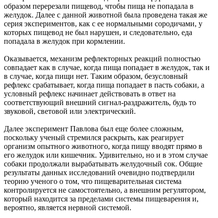
образом перерезали пищевод, чтобы пища не попадала в
желудок. Далее с данной животной была проведена такая же
серия экспериментов, как с ее нормальными сородичами, у
которых пищевод не был нарушен, и следовательно, еда
попадала в желудок при кормлении.
Оказывается, механизм рефлекторных реакций полностью
совпадает как в случае, когда пища попадает в желудок, так и
в случае, когда пищи нет. Таким образом, безусловный
рефлекс срабатывает, когда пища попадает в пасть собаки, а
условный рефлекс начинает действовать в ответ на
соответствующий внешний сигнал-раздражитель, будь то
звуковой, световой или электрический.
Далее эксперимент Павлова был еще более сложным,
поскольку ученый стремился раскрыть, как реагирует
организм опытного животного, когда пищу вводят прямо в
его желудок или кишечник. Удивительно, но и в этом случае
собаки продолжали вырабатывать желудочный сок. Общие
результаты данных исследований очевидно подтвердили
теорию ученого о том, что пищеварительная система
контролируется не самостоятельно, а внешним регулятором,
который находится за пределами системы пищеварения и,
вероятно, является нервной системой.