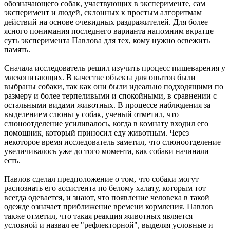
обозначающего собак, участвующих в эксперименте, сам
эксперимент и людей, склонных к простым алгоритмам
действий на основе очевидных раздражителей. Для более
ясного понимания последнего варианта напомним вкратце
суть эксперимента Павлова для тех, кому нужно освежить
память.
Сначала исследователь решил изучить процесс пищеварения у
млекопитающих. В качестве объекта для опытов были
выбраны собаки, так как они были идеально подходящими по
размеру и более терпеливыми и спокойными, в сравнении с
остальными видами животных. В процессе наблюдения за
выделением слюны у собак, ученый отметил, что
слюноотделение усиливалось, когда в комнату входил его
помощник, который приносил еду животным. Через
некоторое время исследователь заметил, что слюноотделение
увеличивалось уже до того момента, как собаки начинали
есть.
Павлов сделал предположение о том, что собаки могут
распознать его ассистента по белому халату, которым тот
всегда одевается, и знают, что появление человека в такой
одежде означает приближение времени кормления. Павлов
также отметил, что такая реакция животных является
условной и назвал ее "рефлекторной", выделяя условные и